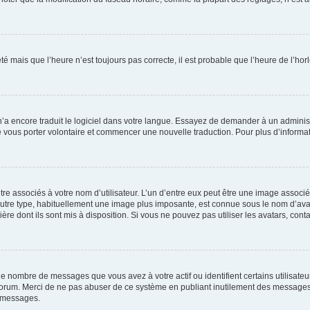
été mais que l’heure n’est toujours pas correcte, il est probable que l’heure de l’hor
 n’a encore traduit le logiciel dans votre langue. Essayez de demander à un administr
e vous porter volontaire et commencer une nouvelle traduction. Pour plus d’informatio
re associés à votre nom d’utilisateur. L’un d’entre eux peut être une image associé
’autre type, habituellement une image plus imposante, est connue sous le nom d’ava
ère dont ils sont mis à disposition. Si vous ne pouvez pas utiliser les avatars, cont
le nombre de messages que vous avez à votre actif ou identifient certains utilisat
u forum. Merci de ne pas abuser de ce système en publiant inutilement des messages
e messages.