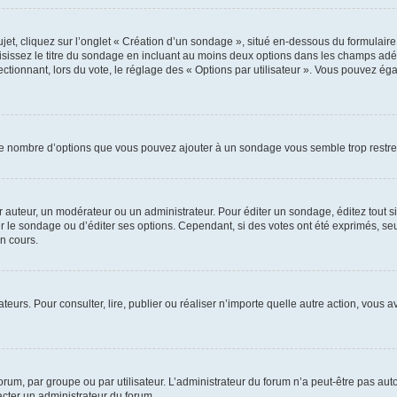
, cliquez sur l’onglet « Création d’un sondage », situé en-dessous du formulaire pri
sissez le titre du sondage en incluant au moins deux options dans les champs adé
ctionnant, lors du vote, le réglage des « Options par utilisateur ». Vous pouvez éga
i le nombre d’options que vous pouvez ajouter à un sondage vous semble trop restre
auteur, un modérateur ou un administrateur. Pour éditer un sondage, éditez tout s
er le sondage ou d’éditer ses options. Cependant, si des votes ont été exprimés, seu
n cours.
isateurs. Pour consulter, lire, publier ou réaliser n’importe quelle autre action, v
um, par groupe ou par utilisateur. L’administrateur du forum n’a peut-être pas auto
acter un administrateur du forum.