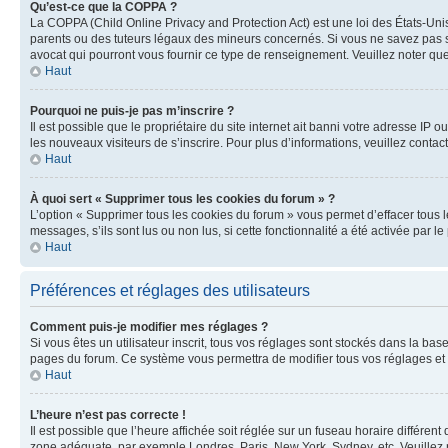
Qu’est-ce que la COPPA ?
La COPPA (Child Online Privacy and Protection Act) est une loi des États-Un
parents ou des tuteurs légaux des mineurs concernés. Si vous ne savez pas si
avocat qui pourront vous fournir ce type de renseignement. Veuillez noter que
Haut
Pourquoi ne puis-je pas m’inscrire ?
Il est possible que le propriétaire du site internet ait banni votre adresse IP 
les nouveaux visiteurs de s’inscrire. Pour plus d’informations, veuillez contac
Haut
À quoi sert « Supprimer tous les cookies du forum » ?
L’option « Supprimer tous les cookies du forum » vous permet d’effacer tous 
messages, s’ils sont lus ou non lus, si cette fonctionnalité a été activée pa
Haut
Préférences et réglages des utilisateurs
Comment puis-je modifier mes réglages ?
Si vous êtes un utilisateur inscrit, tous vos réglages sont stockés dans la ba
pages du forum. Ce système vous permettra de modifier tous vos réglages et 
Haut
L’heure n’est pas correcte !
Il est possible que l’heure affichée soit réglée sur un fuseau horaire différent
zone adéquate, par exemple Londres, Paris, New York, Sydney, etc. Veuillez not