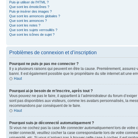
Puis-je utiliser de l’HTML ?
Que sont les émoticônes ?
Puis-je insérer des images ?
Que sont les annonces globales ?
Que sont les annonces ?
Que sont les notes ?
Que sont les sujets verrouillés ?
Que sont les icônes de sujet ?
Problèmes de connexion et d’inscription
Pourquoi ne puis-je pas me connecter ?
Il y a plusieurs raisons qui peuvent en être la cause. Premièrement, assurez-vo
banni. Il est également possible que le propriétaire du site internet ait une err
Haut
Pourquoi ai-je besoin de m’inscrire, après tout ?
Vous pouvez ne pas le faire, il appartient à l’administrateur du forum d’exig
sont pas disponibles aux visiteurs, comme les avatars personnalisés, la messag
recommandons par conséquent de le faire.
Haut
Pourquoi suis-je déconnecté automatiquement ?
Si vous ne cochez pas la case
Me connecter automatiquement
lors de votre 
rester connecté, veuillez cocher la case correspondante lors de votre conne
université, etc. Si vous n’arrivez pas à trouver cette case à cocher, il est prob