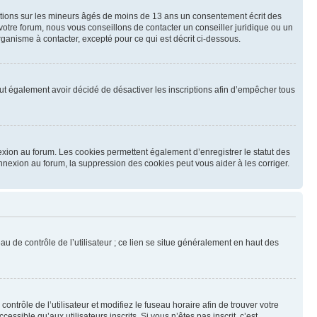
mations sur les mineurs âgés de moins de 13 ans un consentement écrit des
otre forum, nous vous conseillons de contacter un conseiller juridique ou un
ganisme à contacter, excepté pour ce qui est décrit ci-dessous.
 peut également avoir décidé de désactiver les inscriptions afin d’empêcher tous
exion au forum. Les cookies permettent également d’enregistrer le statut des
onnexion au forum, la suppression des cookies peut vous aider à les corriger.
u de contrôle de l’utilisateur ; ce lien se situe généralement en haut des
contrôle de l’utilisateur et modifiez le fuseau horaire afin de trouver votre
sible qu’aux utilisateurs inscrits. Si vous n’êtes pas inscrit, c’est