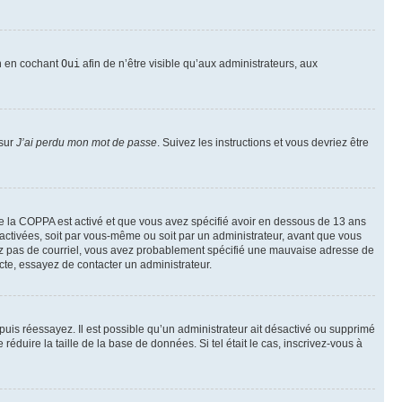
on en cochant
Oui
afin de n’être visible qu’aux administrateurs, aux
 sur
J’ai perdu mon mot de passe
. Suivez les instructions et vous devriez être
t de la COPPA est activé et que vous avez spécifié avoir en dessous de 13 ans
 activées, soit par vous-même ou soit par un administrateur, avant que vous
ecevez pas de courriel, vous avez probablement spécifié une mauvaise adresse de
recte, essayez de contacter un administrateur.
, puis réessayez. Il est possible qu’un administrateur ait désactivé ou supprimé
duire la taille de la base de données. Si tel était le cas, inscrivez-vous à