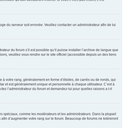
loge du serveur soit erronée. Veuillez contacter un administrateur afin de lui
ateur du forum s’il est possible qu’il puisse installer l’archive de langue que
ns, veuillez vous rendre sur le site officiel (accessible depuis un des liens
e à votre rang, généralement en forme d’étoiles, de carrés ou de ronds, qui
tar et est généralement unique et personnelle à chaque utilisateur. C’est à
actez l’administrateur du forum et demandez-lui pour quelles raisons a t-il
eurs spéciaux, comme les modérateurs et les administrateurs. Dans la plupart
 afin d’augmenter votre rang sur le forum. Beaucoup de forums ne toléreront