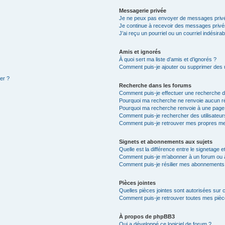
Messagerie privée
Je ne peux pas envoyer de messages privé
Je continue à recevoir des messages privés 
J’ai reçu un pourriel ou un courriel indésira
Amis et ignorés
À quoi sert ma liste d’amis et d’ignorés ?
Comment puis-je ajouter ou supprimer des ut
ter ?
Recherche dans les forums
Comment puis-je effectuer une recherche 
Pourquoi ma recherche ne renvoie aucun ré
Pourquoi ma recherche renvoie à une page
Comment puis-je rechercher des utilisateur
Comment puis-je retrouver mes propres me
Signets et abonnements aux sujets
Quelle est la différence entre le signetage 
Comment puis-je m’abonner à un forum ou à
Comment puis-je résilier mes abonnements
Pièces jointes
Quelles pièces jointes sont autorisées sur 
Comment puis-je retrouver toutes mes pièce
À propos de phpBB3
Qui a développé ce logiciel de forum ?