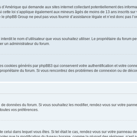
is d’Amérique qui demande aux sites internet collectant potentiellement des infor
 cette loi s’applique également aux mineurs âgés de moins de 13 ans inscrits sur v
 le phpBB Group ne peut pas vous fournir d’assistance légale et n’est donc pas l’or
ou interdit le nom d’utilisateur que vous souhaitez utiliser. Le propriétaire du forum
ter un administrateur du forum.
les cookies générés par phpBB3 qui conservent votre authentification et votre conn
r le propriétaire du forum. Si vous rencontrez des problèmes de connexion ou de déc
se de données du forum. Si vous souhaitez les modifier, rendez-vous sur votre pannea
toutes vos préférences.
 de celui dans lequel vous êtes. Si tel était le cas, rendez-vous sur votre panneau de 
er que la modification du fuseau horaire, comme la plupart des réglages, n’est acces