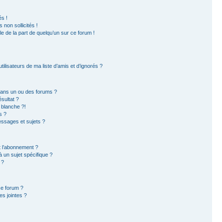
s !
non sollicités !
ble de la part de quelqu’un sur ce forum !
ilisateurs de ma liste d’amis et d’ignorés ?
dans un ou des forums ?
sultat ?
 blanche ?!
s ?
ssages et sujets ?
et l’abonnement ?
 un sujet spécifique ?
 ?
ce forum ?
s jointes ?