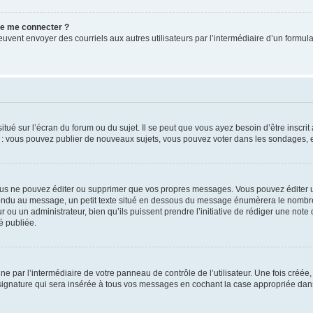
 de me connecter ?
its peuvent envoyer des courriels aux autres utilisateurs par l’intermédiaire d’un for
tué sur l’écran du forum ou du sujet. Il se peut que vous ayez besoin d’être inscri
e : vous pouvez publier de nouveaux sujets, vous pouvez voter dans les sondages, e
us ne pouvez éditer ou supprimer que vos propres messages. Vous pouvez éditer u
pondu au message, un petit texte situé en dessous du message énumèrera le nombre de
r ou un administrateur, bien qu’ils puissent prendre l’initiative de rédiger une note 
é publiée.
e par l’intermédiaire de votre panneau de contrôle de l’utilisateur. Une fois créé
ignature qui sera insérée à tous vos messages en cochant la case appropriée dans vo