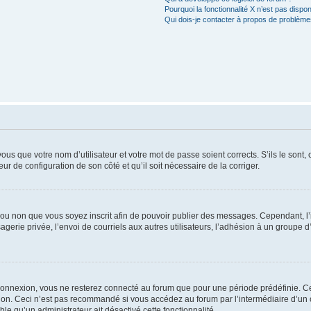
Pourquoi la fonctionnalité X n’est pas dispon
Qui dois-je contacter à propos de problèmes
us que votre nom d’utilisateur et votre mot de passe soient corrects. S’ils le sont,
eur de configuration de son côté et qu’il soit nécessaire de la corriger.
er ou non que vous soyez inscrit afin de pouvoir publier des messages. Cependant, 
erie privée, l’envoi de courriels aux autres utilisateurs, l’adhésion à un groupe d’
connexion, vous ne resterez connecté au forum que pour une période prédéfinie. Cec
xion. Ceci n’est pas recommandé si vous accédez au forum par l’intermédiaire d’un 
able qu’un administrateur ait désactivé cette fonctionnalité.