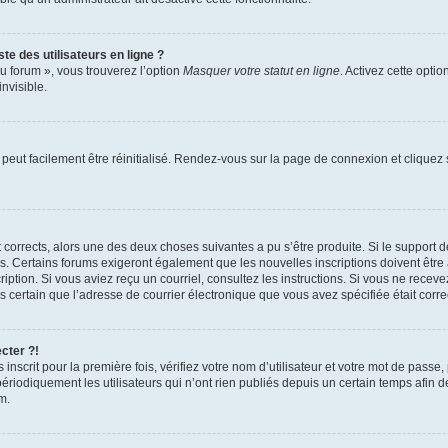
te des utilisateurs en ligne ?
u forum », vous trouverez l’option
Masquer votre statut en ligne
. Activez cette opti
nvisible.
peut facilement être réinitialisé. Rendez-vous sur la page de connexion et cliquez
nt corrects, alors une des deux choses suivantes a pu s’être produite. Si le suppor
es. Certains forums exigeront également que les nouvelles inscriptions doivent être
nscription. Si vous aviez reçu un courriel, consultez les instructions. Si vous ne r
êtes certain que l’adresse de courrier électronique que vous avez spécifiée était cor
cter ?!
nscrit pour la première fois, vérifiez votre nom d’utilisateur et votre mot de passe
iquement les utilisateurs qui n’ont rien publiés depuis un certain temps afin de ré
m.