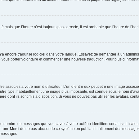
été mais que l’heure n’est toujours pas correcte, il est probable que l’heure de l’hor
 n’a encore traduit le logiciel dans votre langue. Essayez de demander à un administr
e vous porter volontaire et commencer une nouvelle traduction. Pour plus d’informatio
re associés à votre nom d’utilisateur. L’un d’entre eux peut être une image associé
’autre type, habituellement une image plus imposante, est connue sous le nom d’ava
ère dont ils sont mis à disposition. Si vous ne pouvez pas utiliser les avatars, cont
le nombre de messages que vous avez à votre actif ou identifient certains utilisat
u forum. Merci de ne pas abuser de ce système en publiant inutilement des messages
e messages.