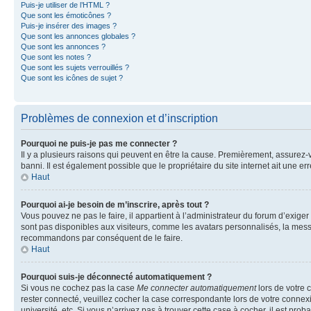
Puis-je utiliser de l’HTML ?
Que sont les émoticônes ?
Puis-je insérer des images ?
Que sont les annonces globales ?
Que sont les annonces ?
Que sont les notes ?
Que sont les sujets verrouillés ?
Que sont les icônes de sujet ?
Problèmes de connexion et d’inscription
Pourquoi ne puis-je pas me connecter ?
Il y a plusieurs raisons qui peuvent en être la cause. Premièrement, assurez-vo
banni. Il est également possible que le propriétaire du site internet ait une err
Haut
Pourquoi ai-je besoin de m’inscrire, après tout ?
Vous pouvez ne pas le faire, il appartient à l’administrateur du forum d’exig
sont pas disponibles aux visiteurs, comme les avatars personnalisés, la messag
recommandons par conséquent de le faire.
Haut
Pourquoi suis-je déconnecté automatiquement ?
Si vous ne cochez pas la case
Me connecter automatiquement
lors de votre 
rester connecté, veuillez cocher la case correspondante lors de votre conne
université, etc. Si vous n’arrivez pas à trouver cette case à cocher, il est prob