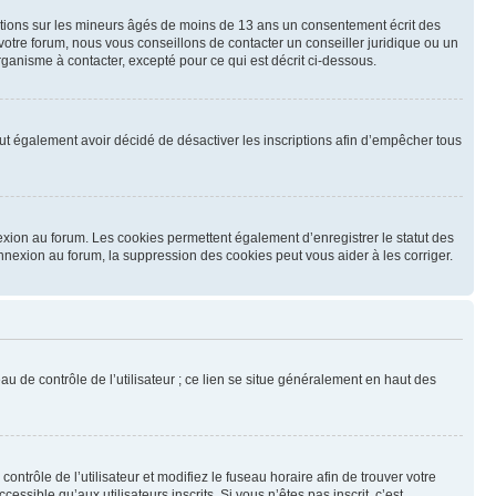
mations sur les mineurs âgés de moins de 13 ans un consentement écrit des
otre forum, nous vous conseillons de contacter un conseiller juridique ou un
ganisme à contacter, excepté pour ce qui est décrit ci-dessous.
 peut également avoir décidé de désactiver les inscriptions afin d’empêcher tous
exion au forum. Les cookies permettent également d’enregistrer le statut des
onnexion au forum, la suppression des cookies peut vous aider à les corriger.
u de contrôle de l’utilisateur ; ce lien se situe généralement en haut des
contrôle de l’utilisateur et modifiez le fuseau horaire afin de trouver votre
sible qu’aux utilisateurs inscrits. Si vous n’êtes pas inscrit, c’est