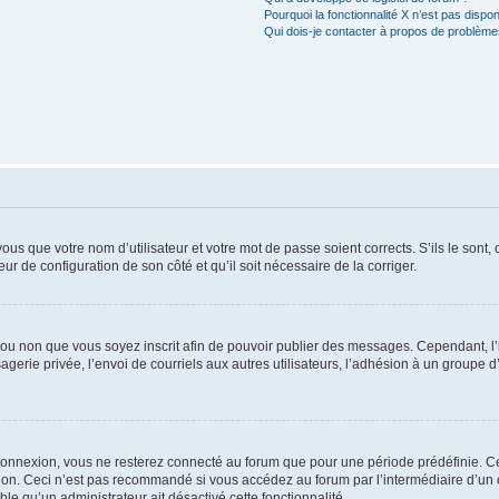
Pourquoi la fonctionnalité X n’est pas dispon
Qui dois-je contacter à propos de problèmes
us que votre nom d’utilisateur et votre mot de passe soient corrects. S’ils le sont,
eur de configuration de son côté et qu’il soit nécessaire de la corriger.
er ou non que vous soyez inscrit afin de pouvoir publier des messages. Cependant, 
erie privée, l’envoi de courriels aux autres utilisateurs, l’adhésion à un groupe d’
connexion, vous ne resterez connecté au forum que pour une période prédéfinie. Cec
xion. Ceci n’est pas recommandé si vous accédez au forum par l’intermédiaire d’un 
able qu’un administrateur ait désactivé cette fonctionnalité.