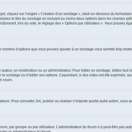
, cliquez sur l’onglet « Création d’un sondage », situé en-dessous du formulaire pri
sissez le titre du sondage en incluant au moins deux options dans les champs adé
ctionnant, lors du vote, le réglage des « Options par utilisateur ». Vous pouvez éga
i le nombre d’options que vous pouvez ajouter à un sondage vous semble trop restre
auteur, un modérateur ou un administrateur. Pour éditer un sondage, éditez tout s
er le sondage ou d’éditer ses options. Cependant, si des votes ont été exprimés, seu
n cours.
isateurs. Pour consulter, lire, publier ou réaliser n’importe quelle autre action, v
um, par groupe ou par utilisateur. L’administrateur du forum n’a peut-être pas auto
acter un administrateur du forum.