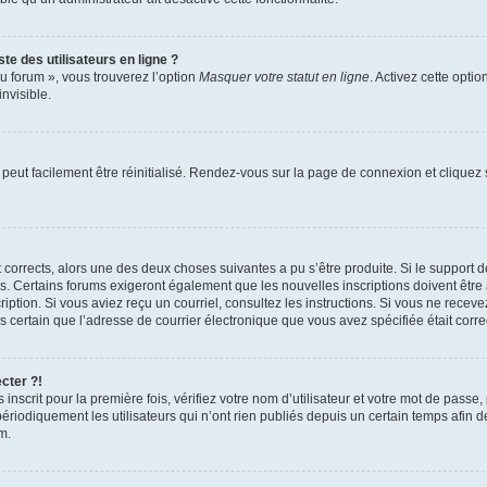
te des utilisateurs en ligne ?
u forum », vous trouverez l’option
Masquer votre statut en ligne
. Activez cette opti
nvisible.
peut facilement être réinitialisé. Rendez-vous sur la page de connexion et cliquez
nt corrects, alors une des deux choses suivantes a pu s’être produite. Si le suppor
es. Certains forums exigeront également que les nouvelles inscriptions doivent être
nscription. Si vous aviez reçu un courriel, consultez les instructions. Si vous ne r
êtes certain que l’adresse de courrier électronique que vous avez spécifiée était cor
cter ?!
nscrit pour la première fois, vérifiez votre nom d’utilisateur et votre mot de passe
iquement les utilisateurs qui n’ont rien publiés depuis un certain temps afin de ré
m.