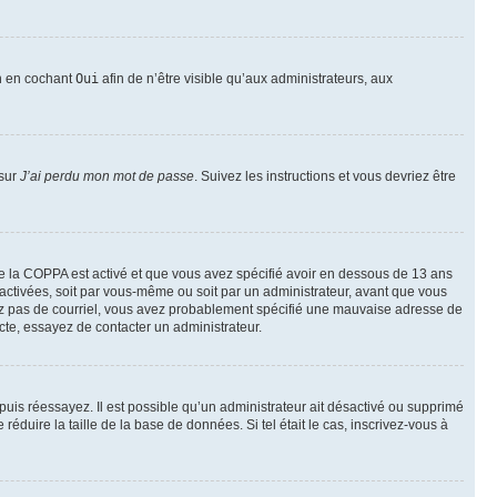
on en cochant
Oui
afin de n’être visible qu’aux administrateurs, aux
 sur
J’ai perdu mon mot de passe
. Suivez les instructions et vous devriez être
t de la COPPA est activé et que vous avez spécifié avoir en dessous de 13 ans
 activées, soit par vous-même ou soit par un administrateur, avant que vous
ecevez pas de courriel, vous avez probablement spécifié une mauvaise adresse de
recte, essayez de contacter un administrateur.
, puis réessayez. Il est possible qu’un administrateur ait désactivé ou supprimé
duire la taille de la base de données. Si tel était le cas, inscrivez-vous à