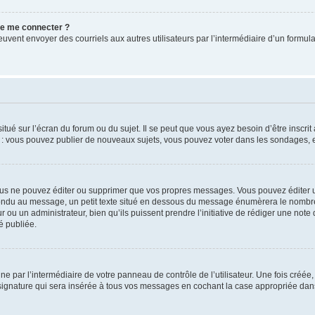
 de me connecter ?
its peuvent envoyer des courriels aux autres utilisateurs par l’intermédiaire d’un for
tué sur l’écran du forum ou du sujet. Il se peut que vous ayez besoin d’être inscri
e : vous pouvez publier de nouveaux sujets, vous pouvez voter dans les sondages, e
us ne pouvez éditer ou supprimer que vos propres messages. Vous pouvez éditer u
pondu au message, un petit texte situé en dessous du message énumèrera le nombre de
r ou un administrateur, bien qu’ils puissent prendre l’initiative de rédiger une note 
é publiée.
e par l’intermédiaire de votre panneau de contrôle de l’utilisateur. Une fois créé
ignature qui sera insérée à tous vos messages en cochant la case appropriée dans vo