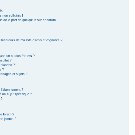
s !
non sollicités !
ble de la part de quelqu’un sur ce forum !
ilisateurs de ma liste d’amis et d’ignorés ?
dans un ou des forums ?
sultat ?
 blanche ?!
s ?
ssages et sujets ?
et l’abonnement ?
 un sujet spécifique ?
 ?
ce forum ?
s jointes ?