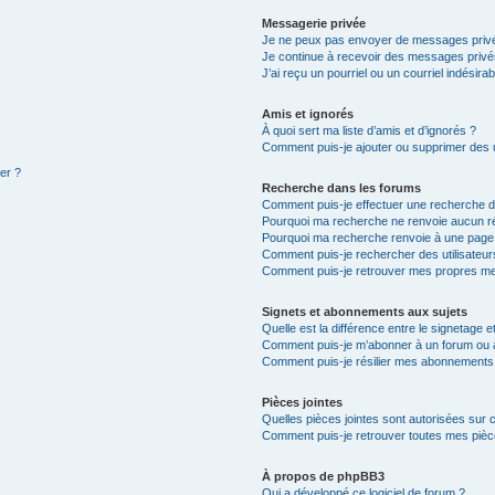
Messagerie privée
Je ne peux pas envoyer de messages privé
Je continue à recevoir des messages privés 
J’ai reçu un pourriel ou un courriel indésira
Amis et ignorés
À quoi sert ma liste d’amis et d’ignorés ?
Comment puis-je ajouter ou supprimer des ut
ter ?
Recherche dans les forums
Comment puis-je effectuer une recherche 
Pourquoi ma recherche ne renvoie aucun ré
Pourquoi ma recherche renvoie à une page
Comment puis-je rechercher des utilisateur
Comment puis-je retrouver mes propres me
Signets et abonnements aux sujets
Quelle est la différence entre le signetage 
Comment puis-je m’abonner à un forum ou à
Comment puis-je résilier mes abonnements
Pièces jointes
Quelles pièces jointes sont autorisées sur 
Comment puis-je retrouver toutes mes pièce
À propos de phpBB3
Qui a développé ce logiciel de forum ?