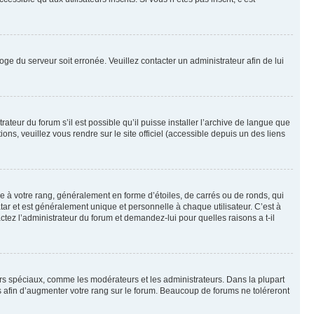
loge du serveur soit erronée. Veuillez contacter un administrateur afin de lui
ateur du forum s’il est possible qu’il puisse installer l’archive de langue que
ns, veuillez vous rendre sur le site officiel (accessible depuis un des liens
e à votre rang, généralement en forme d’étoiles, de carrés ou de ronds, qui
tar et est généralement unique et personnelle à chaque utilisateur. C’est à
actez l’administrateur du forum et demandez-lui pour quelles raisons a t-il
eurs spéciaux, comme les modérateurs et les administrateurs. Dans la plupart
 afin d’augmenter votre rang sur le forum. Beaucoup de forums ne toléreront