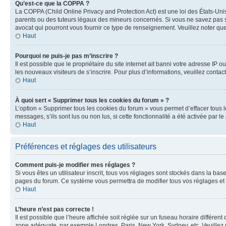
Qu’est-ce que la COPPA ?
La COPPA (Child Online Privacy and Protection Act) est une loi des États-Un
parents ou des tuteurs légaux des mineurs concernés. Si vous ne savez pas si
avocat qui pourront vous fournir ce type de renseignement. Veuillez noter que
Haut
Pourquoi ne puis-je pas m’inscrire ?
Il est possible que le propriétaire du site internet ait banni votre adresse IP 
les nouveaux visiteurs de s’inscrire. Pour plus d’informations, veuillez contac
Haut
À quoi sert « Supprimer tous les cookies du forum » ?
L’option « Supprimer tous les cookies du forum » vous permet d’effacer tous 
messages, s’ils sont lus ou non lus, si cette fonctionnalité a été activée pa
Haut
Préférences et réglages des utilisateurs
Comment puis-je modifier mes réglages ?
Si vous êtes un utilisateur inscrit, tous vos réglages sont stockés dans la ba
pages du forum. Ce système vous permettra de modifier tous vos réglages et 
Haut
L’heure n’est pas correcte !
Il est possible que l’heure affichée soit réglée sur un fuseau horaire différent
zone adéquate, par exemple Londres, Paris, New York, Sydney, etc. Veuillez not