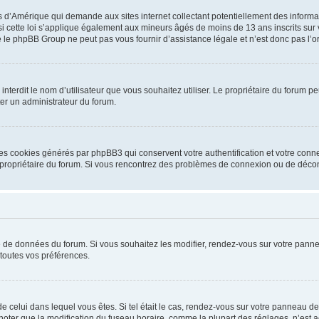
is d’Amérique qui demande aux sites internet collectant potentiellement des infor
 cette loi s’applique également aux mineurs âgés de moins de 13 ans inscrits sur v
 le phpBB Group ne peut pas vous fournir d’assistance légale et n’est donc pas l’or
ou interdit le nom d’utilisateur que vous souhaitez utiliser. Le propriétaire du forum
ter un administrateur du forum.
les cookies générés par phpBB3 qui conservent votre authentification et votre conn
r le propriétaire du forum. Si vous rencontrez des problèmes de connexion ou de déc
se de données du forum. Si vous souhaitez les modifier, rendez-vous sur votre pannea
toutes vos préférences.
 de celui dans lequel vous êtes. Si tel était le cas, rendez-vous sur votre panneau de 
er que la modification du fuseau horaire, comme la plupart des réglages, n’est acces