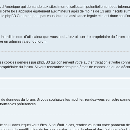
is d’Amérique qui demande aux sites internet collectant potentiellement des infor
 cette loi s’applique également aux mineurs âgés de moins de 13 ans inscrits sur v
 le phpBB Group ne peut pas vous fournir d’assistance légale et n’est donc pas l’or
ou interdit le nom d’utilisateur que vous souhaitez utiliser. Le propriétaire du forum
ter un administrateur du forum.
les cookies générés par phpBB3 qui conservent votre authentification et votre conn
r le propriétaire du forum. Si vous rencontrez des problèmes de connexion ou de déc
se de données du forum. Si vous souhaitez les modifier, rendez-vous sur votre pannea
toutes vos préférences.
 de celui dans lequel vous êtes. Si tel était le cas, rendez-vous sur votre panneau de 
er que la modification du fuseau horaire, comme la plupart des réglages, n’est acces