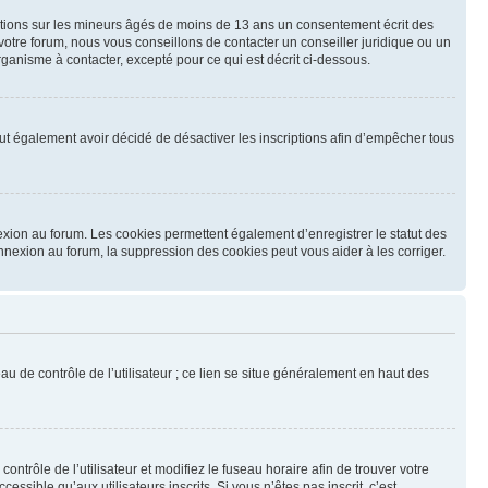
mations sur les mineurs âgés de moins de 13 ans un consentement écrit des
otre forum, nous vous conseillons de contacter un conseiller juridique ou un
ganisme à contacter, excepté pour ce qui est décrit ci-dessous.
 peut également avoir décidé de désactiver les inscriptions afin d’empêcher tous
exion au forum. Les cookies permettent également d’enregistrer le statut des
onnexion au forum, la suppression des cookies peut vous aider à les corriger.
u de contrôle de l’utilisateur ; ce lien se situe généralement en haut des
contrôle de l’utilisateur et modifiez le fuseau horaire afin de trouver votre
sible qu’aux utilisateurs inscrits. Si vous n’êtes pas inscrit, c’est