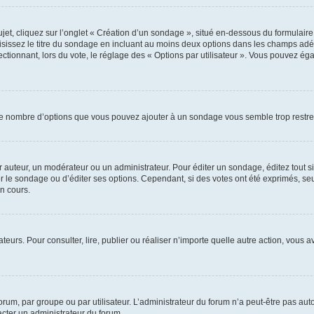
, cliquez sur l’onglet « Création d’un sondage », situé en-dessous du formulaire pri
sissez le titre du sondage en incluant au moins deux options dans les champs adé
ctionnant, lors du vote, le réglage des « Options par utilisateur ». Vous pouvez éga
i le nombre d’options que vous pouvez ajouter à un sondage vous semble trop restre
auteur, un modérateur ou un administrateur. Pour éditer un sondage, éditez tout s
er le sondage ou d’éditer ses options. Cependant, si des votes ont été exprimés, seu
n cours.
isateurs. Pour consulter, lire, publier ou réaliser n’importe quelle autre action, v
um, par groupe ou par utilisateur. L’administrateur du forum n’a peut-être pas auto
acter un administrateur du forum.