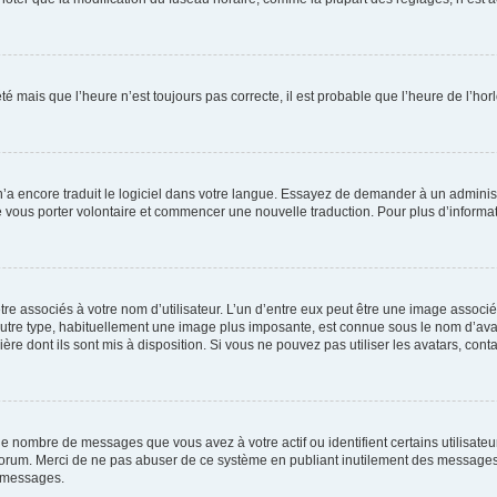
été mais que l’heure n’est toujours pas correcte, il est probable que l’heure de l’hor
 n’a encore traduit le logiciel dans votre langue. Essayez de demander à un administr
e vous porter volontaire et commencer une nouvelle traduction. Pour plus d’informatio
re associés à votre nom d’utilisateur. L’un d’entre eux peut être une image associé
’autre type, habituellement une image plus imposante, est connue sous le nom d’ava
ère dont ils sont mis à disposition. Si vous ne pouvez pas utiliser les avatars, cont
le nombre de messages que vous avez à votre actif ou identifient certains utilisat
u forum. Merci de ne pas abuser de ce système en publiant inutilement des messages
e messages.