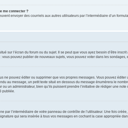
 de me connecter ?
its peuvent envoyer des courriels aux autres utilisateurs par l’intermédiaire d’un for
tué sur l’écran du forum ou du sujet. Il se peut que vous ayez besoin d’être inscri
e : vous pouvez publier de nouveaux sujets, vous pouvez voter dans les sondages, e
us ne pouvez éditer ou supprimer que vos propres messages. Vous pouvez éditer u
pondu au message, un petit texte situé en dessous du message énumèrera le nombre de
r ou un administrateur, bien qu’ils puissent prendre l’initiative de rédiger une note 
é publiée.
e par l’intermédiaire de votre panneau de contrôle de l’utilisateur. Une fois créé
ignature qui sera insérée à tous vos messages en cochant la case appropriée dans vo