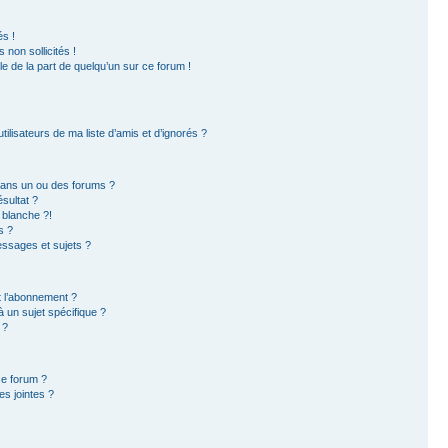
s !
non sollicités !
ble de la part de quelqu’un sur ce forum !
ilisateurs de ma liste d’amis et d’ignorés ?
dans un ou des forums ?
sultat ?
 blanche ?!
s ?
ssages et sujets ?
et l’abonnement ?
 un sujet spécifique ?
 ?
ce forum ?
s jointes ?