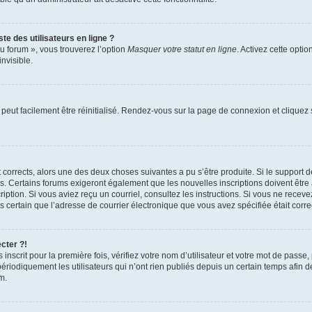
te des utilisateurs en ligne ?
u forum », vous trouverez l’option
Masquer votre statut en ligne
. Activez cette opti
nvisible.
peut facilement être réinitialisé. Rendez-vous sur la page de connexion et cliquez
nt corrects, alors une des deux choses suivantes a pu s’être produite. Si le suppor
es. Certains forums exigeront également que les nouvelles inscriptions doivent être
nscription. Si vous aviez reçu un courriel, consultez les instructions. Si vous ne r
êtes certain que l’adresse de courrier électronique que vous avez spécifiée était cor
cter ?!
nscrit pour la première fois, vérifiez votre nom d’utilisateur et votre mot de passe
iquement les utilisateurs qui n’ont rien publiés depuis un certain temps afin de ré
m.