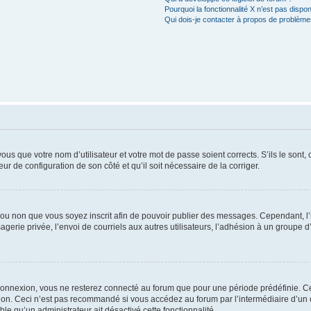
Pourquoi la fonctionnalité X n’est pas dispon
Qui dois-je contacter à propos de problèmes
us que votre nom d’utilisateur et votre mot de passe soient corrects. S’ils le sont,
eur de configuration de son côté et qu’il soit nécessaire de la corriger.
er ou non que vous soyez inscrit afin de pouvoir publier des messages. Cependant, 
erie privée, l’envoi de courriels aux autres utilisateurs, l’adhésion à un groupe d’
connexion, vous ne resterez connecté au forum que pour une période prédéfinie. Cec
xion. Ceci n’est pas recommandé si vous accédez au forum par l’intermédiaire d’un 
able qu’un administrateur ait désactivé cette fonctionnalité.