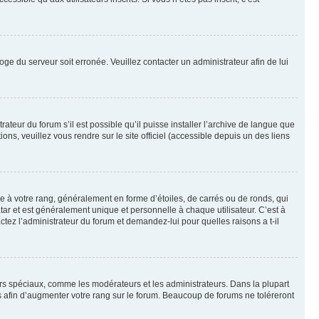
loge du serveur soit erronée. Veuillez contacter un administrateur afin de lui
ateur du forum s’il est possible qu’il puisse installer l’archive de langue que
ns, veuillez vous rendre sur le site officiel (accessible depuis un des liens
e à votre rang, généralement en forme d’étoiles, de carrés ou de ronds, qui
tar et est généralement unique et personnelle à chaque utilisateur. C’est à
actez l’administrateur du forum et demandez-lui pour quelles raisons a t-il
eurs spéciaux, comme les modérateurs et les administrateurs. Dans la plupart
 afin d’augmenter votre rang sur le forum. Beaucoup de forums ne toléreront