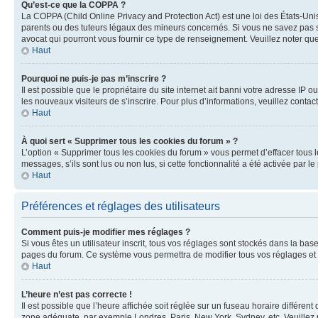
Qu’est-ce que la COPPA ?
La COPPA (Child Online Privacy and Protection Act) est une loi des États-Un
parents ou des tuteurs légaux des mineurs concernés. Si vous ne savez pas si
avocat qui pourront vous fournir ce type de renseignement. Veuillez noter que
Haut
Pourquoi ne puis-je pas m’inscrire ?
Il est possible que le propriétaire du site internet ait banni votre adresse IP 
les nouveaux visiteurs de s’inscrire. Pour plus d’informations, veuillez contac
Haut
À quoi sert « Supprimer tous les cookies du forum » ?
L’option « Supprimer tous les cookies du forum » vous permet d’effacer tous 
messages, s’ils sont lus ou non lus, si cette fonctionnalité a été activée pa
Haut
Préférences et réglages des utilisateurs
Comment puis-je modifier mes réglages ?
Si vous êtes un utilisateur inscrit, tous vos réglages sont stockés dans la ba
pages du forum. Ce système vous permettra de modifier tous vos réglages et 
Haut
L’heure n’est pas correcte !
Il est possible que l’heure affichée soit réglée sur un fuseau horaire différent
zone adéquate, par exemple Londres, Paris, New York, Sydney, etc. Veuillez not