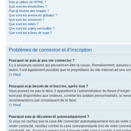
Puis-je utiliser de l’HTML ?
Que sont les émoticônes ?
Puis-je insérer des images ?
Que sont les annonces globales ?
Que sont les annonces ?
Que sont les notes ?
Que sont les sujets verrouillés ?
Que sont les icônes de sujet ?
Problèmes de connexion et d’inscription
Pourquoi ne puis-je pas me connecter ?
Il y a plusieurs raisons qui peuvent en être la cause. Premièrement, assurez-vo
banni. Il est également possible que le propriétaire du site internet ait une err
Haut
Pourquoi ai-je besoin de m’inscrire, après tout ?
Vous pouvez ne pas le faire, il appartient à l’administrateur du forum d’exig
sont pas disponibles aux visiteurs, comme les avatars personnalisés, la messag
recommandons par conséquent de le faire.
Haut
Pourquoi suis-je déconnecté automatiquement ?
Si vous ne cochez pas la case
Me connecter automatiquement
lors de votre 
rester connecté, veuillez cocher la case correspondante lors de votre conne
université, etc. Si vous n’arrivez pas à trouver cette case à cocher, il est prob