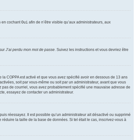
on en cochant
Oui
afin de n’être visible qu’aux administrateurs, aux
 sur
J’ai perdu mon mot de passe
. Suivez les instructions et vous devriez être
t de la COPPA est activé et que vous avez spécifié avoir en dessous de 13 ans
 activées, soit par vous-même ou soit par un administrateur, avant que vous
ecevez pas de courriel, vous avez probablement spécifié une mauvaise adresse de
recte, essayez de contacter un administrateur.
, puis réessayez. Il est possible qu’un administrateur ait désactivé ou supprimé
duire la taille de la base de données. Si tel était le cas, inscrivez-vous à