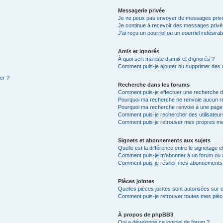
Messagerie privée
Je ne peux pas envoyer de messages privé
Je continue à recevoir des messages privés 
J’ai reçu un pourriel ou un courriel indésira
Amis et ignorés
À quoi sert ma liste d’amis et d’ignorés ?
Comment puis-je ajouter ou supprimer des ut
ter ?
Recherche dans les forums
Comment puis-je effectuer une recherche 
Pourquoi ma recherche ne renvoie aucun ré
Pourquoi ma recherche renvoie à une page
Comment puis-je rechercher des utilisateur
Comment puis-je retrouver mes propres me
Signets et abonnements aux sujets
Quelle est la différence entre le signetage 
Comment puis-je m’abonner à un forum ou à
Comment puis-je résilier mes abonnements
Pièces jointes
Quelles pièces jointes sont autorisées sur 
Comment puis-je retrouver toutes mes pièce
À propos de phpBB3
Qui a développé ce logiciel de forum ?