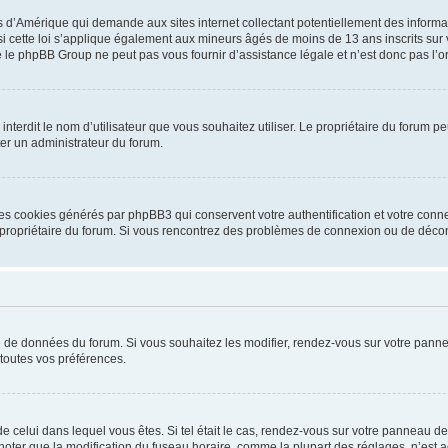
is d’Amérique qui demande aux sites internet collectant potentiellement des infor
 cette loi s’applique également aux mineurs âgés de moins de 13 ans inscrits sur v
 le phpBB Group ne peut pas vous fournir d’assistance légale et n’est donc pas l’or
ou interdit le nom d’utilisateur que vous souhaitez utiliser. Le propriétaire du forum
ter un administrateur du forum.
les cookies générés par phpBB3 qui conservent votre authentification et votre conn
r le propriétaire du forum. Si vous rencontrez des problèmes de connexion ou de déc
se de données du forum. Si vous souhaitez les modifier, rendez-vous sur votre pannea
toutes vos préférences.
 de celui dans lequel vous êtes. Si tel était le cas, rendez-vous sur votre panneau de 
er que la modification du fuseau horaire, comme la plupart des réglages, n’est acces