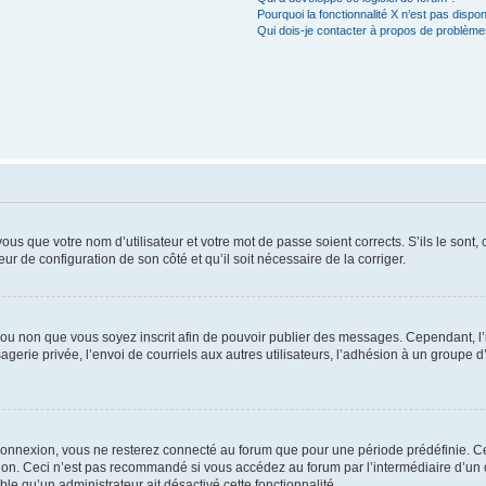
Pourquoi la fonctionnalité X n’est pas dispon
Qui dois-je contacter à propos de problèmes
us que votre nom d’utilisateur et votre mot de passe soient corrects. S’ils le sont,
eur de configuration de son côté et qu’il soit nécessaire de la corriger.
er ou non que vous soyez inscrit afin de pouvoir publier des messages. Cependant, 
erie privée, l’envoi de courriels aux autres utilisateurs, l’adhésion à un groupe d’
connexion, vous ne resterez connecté au forum que pour une période prédéfinie. Cec
xion. Ceci n’est pas recommandé si vous accédez au forum par l’intermédiaire d’un 
able qu’un administrateur ait désactivé cette fonctionnalité.