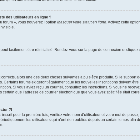
te des utilisateurs en ligne ?
u forum », vous trouverez l’option
Masquer votre statut en ligne
. Activez cette opti
nvisible.
peut facilement être réinitialisé. Rendez-vous sur la page de connexion et cliquez
nt corrects, alors une des deux choses suivantes a pu s’être produite. Si le suppor
es. Certains forums exigeront également que les nouvelles inscriptions doivent être
nscription. Si vous aviez reçu un courriel, consultez les instructions. Si vous ne r
êtes certain que l’adresse de courrier électronique que vous avez spécifiée était cor
cter ?!
nscrit pour la première fois, vérifiez votre nom d’utilisateur et votre mot de passe
iquement les utilisateurs qui n’ont rien publiés depuis un certain temps afin de ré
m.