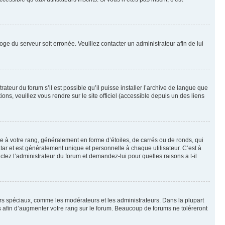
loge du serveur soit erronée. Veuillez contacter un administrateur afin de lui
ateur du forum s’il est possible qu’il puisse installer l’archive de langue que
ns, veuillez vous rendre sur le site officiel (accessible depuis un des liens
e à votre rang, généralement en forme d’étoiles, de carrés ou de ronds, qui
tar et est généralement unique et personnelle à chaque utilisateur. C’est à
actez l’administrateur du forum et demandez-lui pour quelles raisons a t-il
eurs spéciaux, comme les modérateurs et les administrateurs. Dans la plupart
 afin d’augmenter votre rang sur le forum. Beaucoup de forums ne toléreront