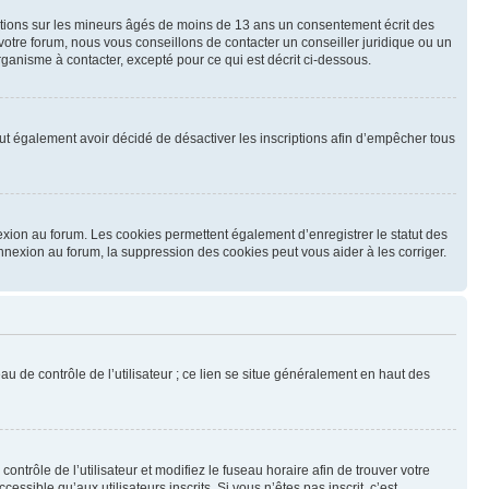
mations sur les mineurs âgés de moins de 13 ans un consentement écrit des
otre forum, nous vous conseillons de contacter un conseiller juridique ou un
ganisme à contacter, excepté pour ce qui est décrit ci-dessous.
 peut également avoir décidé de désactiver les inscriptions afin d’empêcher tous
exion au forum. Les cookies permettent également d’enregistrer le statut des
onnexion au forum, la suppression des cookies peut vous aider à les corriger.
u de contrôle de l’utilisateur ; ce lien se situe généralement en haut des
contrôle de l’utilisateur et modifiez le fuseau horaire afin de trouver votre
sible qu’aux utilisateurs inscrits. Si vous n’êtes pas inscrit, c’est