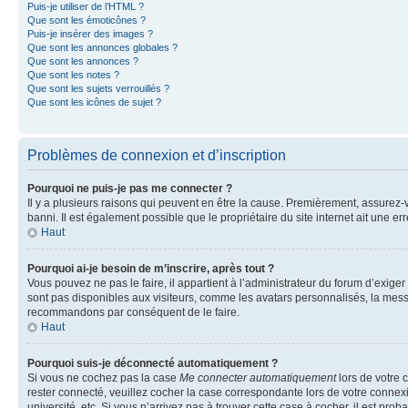
Puis-je utiliser de l’HTML ?
Que sont les émoticônes ?
Puis-je insérer des images ?
Que sont les annonces globales ?
Que sont les annonces ?
Que sont les notes ?
Que sont les sujets verrouillés ?
Que sont les icônes de sujet ?
Problèmes de connexion et d’inscription
Pourquoi ne puis-je pas me connecter ?
Il y a plusieurs raisons qui peuvent en être la cause. Premièrement, assurez-vo
banni. Il est également possible que le propriétaire du site internet ait une err
Haut
Pourquoi ai-je besoin de m’inscrire, après tout ?
Vous pouvez ne pas le faire, il appartient à l’administrateur du forum d’exig
sont pas disponibles aux visiteurs, comme les avatars personnalisés, la messag
recommandons par conséquent de le faire.
Haut
Pourquoi suis-je déconnecté automatiquement ?
Si vous ne cochez pas la case
Me connecter automatiquement
lors de votre 
rester connecté, veuillez cocher la case correspondante lors de votre conne
université, etc. Si vous n’arrivez pas à trouver cette case à cocher, il est prob