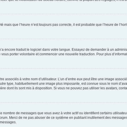
été mais que l’heure n’est toujours pas correcte, il est probable que l’heure de l’hor
 n’a encore traduit le logiciel dans votre langue. Essayez de demander à un administr
e vous porter volontaire et commencer une nouvelle traduction. Pour plus d’informatio
re associés à votre nom d’utilisateur. L’un d’entre eux peut être une image associé
’autre type, habituellement une image plus imposante, est connue sous le nom d’ava
ère dont ils sont mis à disposition. Si vous ne pouvez pas utiliser les avatars, cont
le nombre de messages que vous avez à votre actif ou identifient certains utilisat
u forum. Merci de ne pas abuser de ce système en publiant inutilement des messages
e messages.