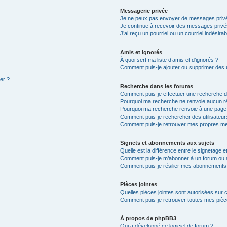
Messagerie privée
Je ne peux pas envoyer de messages privé
Je continue à recevoir des messages privés 
J’ai reçu un pourriel ou un courriel indésira
Amis et ignorés
À quoi sert ma liste d’amis et d’ignorés ?
Comment puis-je ajouter ou supprimer des ut
ter ?
Recherche dans les forums
Comment puis-je effectuer une recherche 
Pourquoi ma recherche ne renvoie aucun ré
Pourquoi ma recherche renvoie à une page
Comment puis-je rechercher des utilisateur
Comment puis-je retrouver mes propres me
Signets et abonnements aux sujets
Quelle est la différence entre le signetage 
Comment puis-je m’abonner à un forum ou à
Comment puis-je résilier mes abonnements
Pièces jointes
Quelles pièces jointes sont autorisées sur 
Comment puis-je retrouver toutes mes pièce
À propos de phpBB3
Qui a développé ce logiciel de forum ?