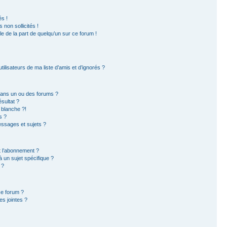
s !
non sollicités !
ble de la part de quelqu’un sur ce forum !
ilisateurs de ma liste d’amis et d’ignorés ?
dans un ou des forums ?
sultat ?
 blanche ?!
s ?
ssages et sujets ?
et l’abonnement ?
 un sujet spécifique ?
 ?
ce forum ?
s jointes ?