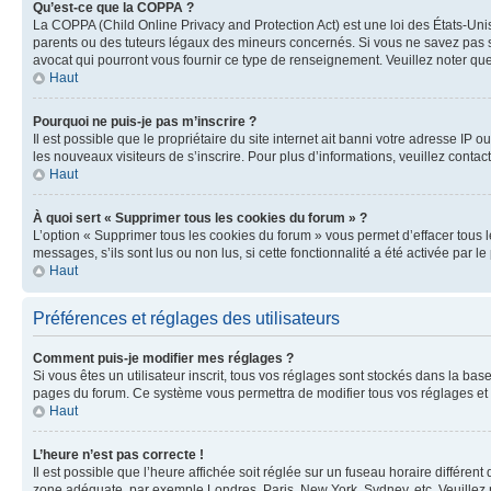
Qu’est-ce que la COPPA ?
La COPPA (Child Online Privacy and Protection Act) est une loi des États-Un
parents ou des tuteurs légaux des mineurs concernés. Si vous ne savez pas si
avocat qui pourront vous fournir ce type de renseignement. Veuillez noter que
Haut
Pourquoi ne puis-je pas m’inscrire ?
Il est possible que le propriétaire du site internet ait banni votre adresse IP 
les nouveaux visiteurs de s’inscrire. Pour plus d’informations, veuillez contac
Haut
À quoi sert « Supprimer tous les cookies du forum » ?
L’option « Supprimer tous les cookies du forum » vous permet d’effacer tous 
messages, s’ils sont lus ou non lus, si cette fonctionnalité a été activée pa
Haut
Préférences et réglages des utilisateurs
Comment puis-je modifier mes réglages ?
Si vous êtes un utilisateur inscrit, tous vos réglages sont stockés dans la ba
pages du forum. Ce système vous permettra de modifier tous vos réglages et 
Haut
L’heure n’est pas correcte !
Il est possible que l’heure affichée soit réglée sur un fuseau horaire différent
zone adéquate, par exemple Londres, Paris, New York, Sydney, etc. Veuillez not