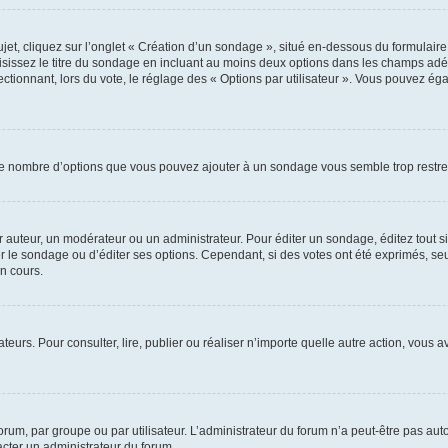
, cliquez sur l’onglet « Création d’un sondage », situé en-dessous du formulaire pri
sissez le titre du sondage en incluant au moins deux options dans les champs adé
ctionnant, lors du vote, le réglage des « Options par utilisateur ». Vous pouvez éga
i le nombre d’options que vous pouvez ajouter à un sondage vous semble trop restre
auteur, un modérateur ou un administrateur. Pour éditer un sondage, éditez tout s
er le sondage ou d’éditer ses options. Cependant, si des votes ont été exprimés, seu
n cours.
isateurs. Pour consulter, lire, publier ou réaliser n’importe quelle autre action, v
um, par groupe ou par utilisateur. L’administrateur du forum n’a peut-être pas auto
acter un administrateur du forum.