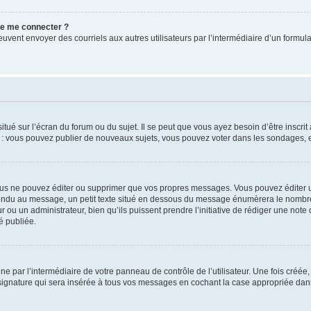
 de me connecter ?
its peuvent envoyer des courriels aux autres utilisateurs par l’intermédiaire d’un for
tué sur l’écran du forum ou du sujet. Il se peut que vous ayez besoin d’être inscri
e : vous pouvez publier de nouveaux sujets, vous pouvez voter dans les sondages, e
us ne pouvez éditer ou supprimer que vos propres messages. Vous pouvez éditer u
pondu au message, un petit texte situé en dessous du message énumèrera le nombre de
r ou un administrateur, bien qu’ils puissent prendre l’initiative de rédiger une note 
é publiée.
e par l’intermédiaire de votre panneau de contrôle de l’utilisateur. Une fois créé
ignature qui sera insérée à tous vos messages en cochant la case appropriée dans vo