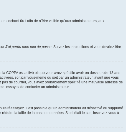
on en cochant
Oui
afin de n’être visible qu’aux administrateurs, aux
 sur
J’ai perdu mon mot de passe
. Suivez les instructions et vous devriez être
t de la COPPA est activé et que vous avez spécifié avoir en dessous de 13 ans
 activées, soit par vous-même ou soit par un administrateur, avant que vous
ecevez pas de courriel, vous avez probablement spécifié une mauvaise adresse de
recte, essayez de contacter un administrateur.
, puis réessayez. Il est possible qu’un administrateur ait désactivé ou supprimé
duire la taille de la base de données. Si tel était le cas, inscrivez-vous à