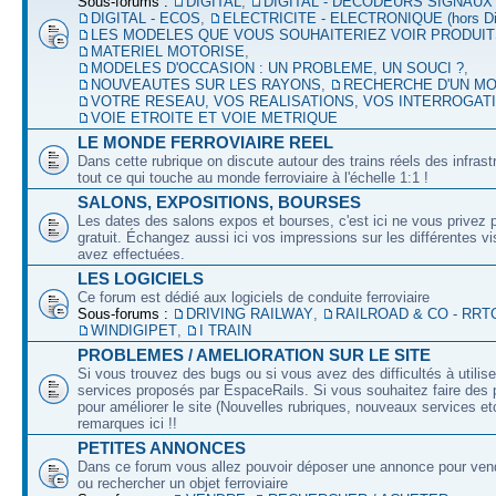
Sous-forums :
DIGITAL
,
DIGITAL - DECODEURS SIGNAUX
DIGITAL - ECOS
,
ELECTRICITE - ELECTRONIQUE (hors Dig
LES MODELES QUE VOUS SOUHAITERIEZ VOIR PRODUI
MATERIEL MOTORISE
,
MODELES D'OCCASION : UN PROBLEME, UN SOUCI ?
,
NOUVEAUTES SUR LES RAYONS
,
RECHERCHE D'UN M
VOTRE RESEAU, VOS REALISATIONS, VOS INTERROGAT
VOIE ETROITE ET VOIE METRIQUE
LE MONDE FERROVIAIRE REEL
Dans cette rubrique on discute autour des trains réels des infrast
tout ce qui touche au monde ferroviaire à l'échelle 1:1 !
SALONS, EXPOSITIONS, BOURSES
Les dates des salons expos et bourses, c'est ici ne vous privez 
gratuit. Échangez aussi ici vos impressions sur les différentes v
avez effectuées.
LES LOGICIELS
Ce forum est dédié aux logiciels de conduite ferroviaire
Sous-forums :
DRIVING RAILWAY
,
RAILROAD & CO - RRT
WINDIGIPET
,
I TRAIN
PROBLEMES / AMELIORATION SUR LE SITE
Si vous trouvez des bugs ou si vous avez des difficultés à utilise
services proposés par EspaceRails. Si vous souhaitez faire des 
pour améliorer le site (Nouvelles rubriques, nouveaux services etc
remarques ici !!
PETITES ANNONCES
Dans ce forum vous allez pouvoir déposer une annonce pour ven
ou rechercher un objet ferroviaire