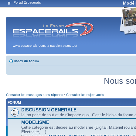
Portail Espacerails
Modél
www.espacerails.com, la passion avant tout
Index du forum
Nous som
Consulter les messages sans réponse
•
Consulter les sujets actifs
FORUM
DISCUSSION GENERALE
Ici on parle de tout et de n'importe quoi. C'est le blabla du forum q
MODELISME
Cette catégorie est dédiée au modélisme (Digital, Matériel roulan
Électricité, ...)