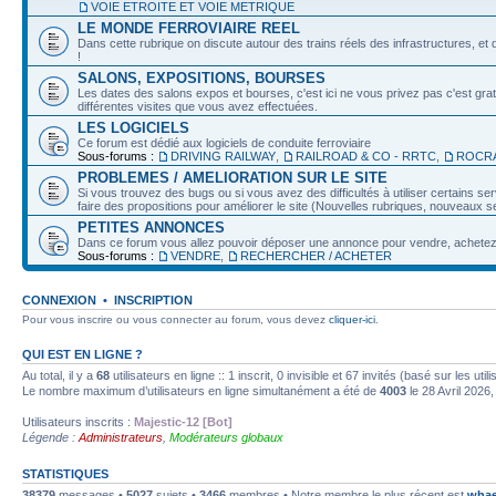
VOIE ETROITE ET VOIE METRIQUE
LE MONDE FERROVIAIRE REEL
Dans cette rubrique on discute autour des trains réels des infrastructures, et d
!
SALONS, EXPOSITIONS, BOURSES
Les dates des salons expos et bourses, c'est ici ne vous privez pas c'est grat
différentes visites que vous avez effectuées.
LES LOGICIELS
Ce forum est dédié aux logiciels de conduite ferroviaire
Sous-forums :
DRIVING RAILWAY
,
RAILROAD & CO - RRTC
,
ROCRA
PROBLEMES / AMELIORATION SUR LE SITE
Si vous trouvez des bugs ou si vous avez des difficultés à utiliser certains 
faire des propositions pour améliorer le site (Nouvelles rubriques, nouveaux ser
PETITES ANNONCES
Dans ce forum vous allez pouvoir déposer une annonce pour vendre, achetez o
Sous-forums :
VENDRE
,
RECHERCHER / ACHETER
CONNEXION
•
INSCRIPTION
Pour vous inscrire ou vous connecter au forum, vous devez
cliquer-ici
.
QUI EST EN LIGNE ?
Au total, il y a
68
utilisateurs en ligne :: 1 inscrit, 0 invisible et 67 invités (basé sur les ut
Le nombre maximum d’utilisateurs en ligne simultanément a été de
4003
le 28 Avril 2026,
Utilisateurs inscrits :
Majestic-12 [Bot]
Légende :
Administrateurs
,
Modérateurs globaux
STATISTIQUES
38379
messages •
5027
sujets •
3466
membres • Notre membre le plus récent est
whae