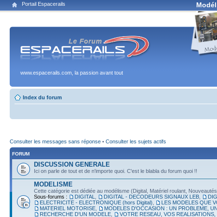
Portail Espacerails
Modél
www.espacerails.com, la passion avant tout
Index du forum
Consulter les messages sans réponse
•
Consulter les sujets actifs
FORUM
DISCUSSION GENERALE
Ici on parle de tout et de n'importe quoi. C'est le blabla du forum quoi !!
MODELISME
Cette catégorie est dédiée au modélisme (Digital, Matériel roulant, Nouveautés, É
Sous-forums :
DIGITAL
,
DIGITAL - DECODEURS SIGNAUX LEB
,
DIG
ELECTRICITE - ELECTRONIQUE (hors Digital)
,
LES MODELES QUE V
MATERIEL MOTORISE
,
MODELES D'OCCASION : UN PROBLEME, UN
RECHERCHE D'UN MODELE
,
VOTRE RESEAU, VOS REALISATIONS