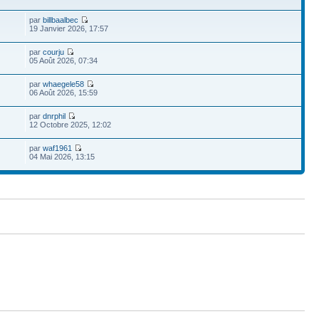
par
billbaalbec
19 Janvier 2026, 17:57
par
courju
05 Août 2026, 07:34
par
whaegele58
06 Août 2026, 15:59
par
dnrphil
12 Octobre 2025, 12:02
par
waf1961
04 Mai 2026, 13:15