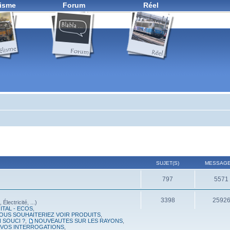
isme
Forum
Réel
SUJET(S)
MESSAGE
797
5571
3398
2592
lectricité, ...)
ITAL - ECOS
,
OUS SOUHAITERIEZ VOIR PRODUITS
,
 SOUCI ?
,
NOUVEAUTES SUR LES RAYONS
,
, VOS INTERROGATIONS
,