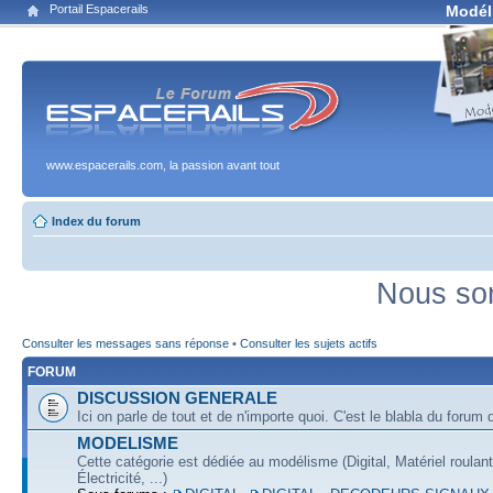
Portail Espacerails
Modél
www.espacerails.com, la passion avant tout
Index du forum
Nous som
Consulter les messages sans réponse
•
Consulter les sujets actifs
FORUM
DISCUSSION GENERALE
Ici on parle de tout et de n'importe quoi. C'est le blabla du forum q
MODELISME
Cette catégorie est dédiée au modélisme (Digital, Matériel roulan
Électricité, ...)