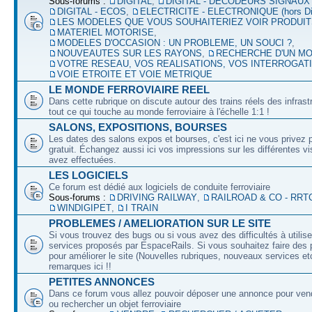
Sous-forums :
DIGITAL
,
DIGITAL - DECODEURS SIGNAUX
DIGITAL - ECOS
,
ELECTRICITE - ELECTRONIQUE (hors Dig
LES MODELES QUE VOUS SOUHAITERIEZ VOIR PRODUI
MATERIEL MOTORISE
,
MODELES D'OCCASION : UN PROBLEME, UN SOUCI ?
,
NOUVEAUTES SUR LES RAYONS
,
RECHERCHE D'UN M
VOTRE RESEAU, VOS REALISATIONS, VOS INTERROGAT
VOIE ETROITE ET VOIE METRIQUE
LE MONDE FERROVIAIRE REEL
Dans cette rubrique on discute autour des trains réels des infrast
tout ce qui touche au monde ferroviaire à l'échelle 1:1 !
SALONS, EXPOSITIONS, BOURSES
Les dates des salons expos et bourses, c'est ici ne vous privez 
gratuit. Échangez aussi ici vos impressions sur les différentes v
avez effectuées.
LES LOGICIELS
Ce forum est dédié aux logiciels de conduite ferroviaire
Sous-forums :
DRIVING RAILWAY
,
RAILROAD & CO - RRT
WINDIGIPET
,
I TRAIN
PROBLEMES / AMELIORATION SUR LE SITE
Si vous trouvez des bugs ou si vous avez des difficultés à utilise
services proposés par EspaceRails. Si vous souhaitez faire des 
pour améliorer le site (Nouvelles rubriques, nouveaux services etc
remarques ici !!
PETITES ANNONCES
Dans ce forum vous allez pouvoir déposer une annonce pour ven
ou rechercher un objet ferroviaire