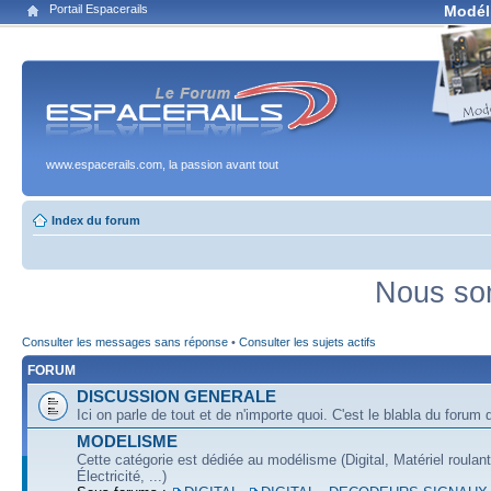
Portail Espacerails
Modél
www.espacerails.com, la passion avant tout
Index du forum
Nous som
Consulter les messages sans réponse
•
Consulter les sujets actifs
FORUM
DISCUSSION GENERALE
Ici on parle de tout et de n'importe quoi. C'est le blabla du forum q
MODELISME
Cette catégorie est dédiée au modélisme (Digital, Matériel roulan
Électricité, ...)