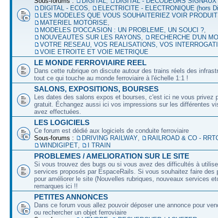
Sous-forums :
DIGITAL
,
DIGITAL - DECODEURS SIGNAUX
DIGITAL - ECOS
,
ELECTRICITE - ELECTRONIQUE (hors Dig
LES MODELES QUE VOUS SOUHAITERIEZ VOIR PRODUI
MATERIEL MOTORISE
,
MODELES D'OCCASION : UN PROBLEME, UN SOUCI ?
,
NOUVEAUTES SUR LES RAYONS
,
RECHERCHE D'UN M
VOTRE RESEAU, VOS REALISATIONS, VOS INTERROGAT
VOIE ETROITE ET VOIE METRIQUE
LE MONDE FERROVIAIRE REEL
Dans cette rubrique on discute autour des trains réels des infrast
tout ce qui touche au monde ferroviaire à l'échelle 1:1 !
SALONS, EXPOSITIONS, BOURSES
Les dates des salons expos et bourses, c'est ici ne vous privez 
gratuit. Échangez aussi ici vos impressions sur les différentes v
avez effectuées.
LES LOGICIELS
Ce forum est dédié aux logiciels de conduite ferroviaire
Sous-forums :
DRIVING RAILWAY
,
RAILROAD & CO - RRT
WINDIGIPET
,
I TRAIN
PROBLEMES / AMELIORATION SUR LE SITE
Si vous trouvez des bugs ou si vous avez des difficultés à utilise
services proposés par EspaceRails. Si vous souhaitez faire des 
pour améliorer le site (Nouvelles rubriques, nouveaux services etc
remarques ici !!
PETITES ANNONCES
Dans ce forum vous allez pouvoir déposer une annonce pour ven
ou rechercher un objet ferroviaire