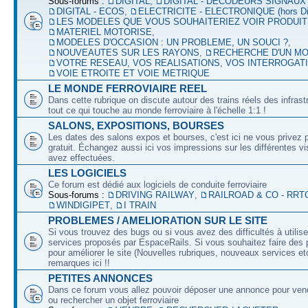
Sous-forums :
DIGITAL
,
DIGITAL - DECODEURS SIGNAUX
DIGITAL - ECOS
,
ELECTRICITE - ELECTRONIQUE (hors Dig
LES MODELES QUE VOUS SOUHAITERIEZ VOIR PRODUI
MATERIEL MOTORISE
,
MODELES D'OCCASION : UN PROBLEME, UN SOUCI ?
,
NOUVEAUTES SUR LES RAYONS
,
RECHERCHE D'UN M
VOTRE RESEAU, VOS REALISATIONS, VOS INTERROGAT
VOIE ETROITE ET VOIE METRIQUE
LE MONDE FERROVIAIRE REEL
Dans cette rubrique on discute autour des trains réels des infrast
tout ce qui touche au monde ferroviaire à l'échelle 1:1 !
SALONS, EXPOSITIONS, BOURSES
Les dates des salons expos et bourses, c'est ici ne vous privez 
gratuit. Échangez aussi ici vos impressions sur les différentes v
avez effectuées.
LES LOGICIELS
Ce forum est dédié aux logiciels de conduite ferroviaire
Sous-forums :
DRIVING RAILWAY
,
RAILROAD & CO - RRT
WINDIGIPET
,
I TRAIN
PROBLEMES / AMELIORATION SUR LE SITE
Si vous trouvez des bugs ou si vous avez des difficultés à utilise
services proposés par EspaceRails. Si vous souhaitez faire des 
pour améliorer le site (Nouvelles rubriques, nouveaux services etc
remarques ici !!
PETITES ANNONCES
Dans ce forum vous allez pouvoir déposer une annonce pour ven
ou rechercher un objet ferroviaire