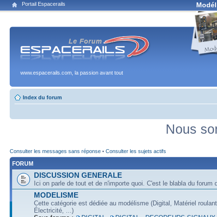
Portail Espacerails
Modél
www.espacerails.com, la passion avant tout
Index du forum
Nous som
Consulter les messages sans réponse
•
Consulter les sujets actifs
FORUM
DISCUSSION GENERALE
Ici on parle de tout et de n'importe quoi. C'est le blabla du forum q
MODELISME
Cette catégorie est dédiée au modélisme (Digital, Matériel roulan
Électricité, ...)