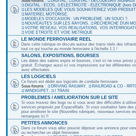
Sous-forums :
DIGITAL
,
DIGITAL - DECODEURS SIGNAUX
DIGITAL - ECOS
,
ELECTRICITE - ELECTRONIQUE (hors Dig
LES MODELES QUE VOUS SOUHAITERIEZ VOIR PRODUI
MATERIEL MOTORISE
,
MODELES D'OCCASION : UN PROBLEME, UN SOUCI ?
,
NOUVEAUTES SUR LES RAYONS
,
RECHERCHE D'UN M
VOTRE RESEAU, VOS REALISATIONS, VOS INTERROGAT
VOIE ETROITE ET VOIE METRIQUE
LE MONDE FERROVIAIRE REEL
Dans cette rubrique on discute autour des trains réels des infrast
tout ce qui touche au monde ferroviaire à l'échelle 1:1 !
SALONS, EXPOSITIONS, BOURSES
Les dates des salons expos et bourses, c'est ici ne vous privez 
gratuit. Échangez aussi ici vos impressions sur les différentes v
avez effectuées.
LES LOGICIELS
Ce forum est dédié aux logiciels de conduite ferroviaire
Sous-forums :
DRIVING RAILWAY
,
RAILROAD & CO - RRT
WINDIGIPET
,
I TRAIN
PROBLEMES / AMELIORATION SUR LE SITE
Si vous trouvez des bugs ou si vous avez des difficultés à utilise
services proposés par EspaceRails. Si vous souhaitez faire des 
pour améliorer le site (Nouvelles rubriques, nouveaux services etc
remarques ici !!
PETITES ANNONCES
Dans ce forum vous allez pouvoir déposer une annonce pour ven
ou rechercher un objet ferroviaire