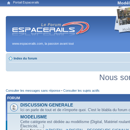
Portail Espacerails
Modél
www.espacerails.com, la passion avant tout
Index du forum
Nous som
Consulter les messages sans réponse
•
Consulter les sujets actifs
FORUM
DISCUSSION GENERALE
Ici on parle de tout et de n'importe quoi. C'est le blabla du forum q
MODELISME
Cette catégorie est dédiée au modélisme (Digital, Matériel roulan
Électricité, ...)