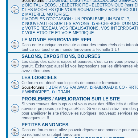
Sous-forums :
DIGITAL
,
DIGITAL - DECODEURS SIGNAUX
DIGITAL - ECOS
,
ELECTRICITE - ELECTRONIQUE (hors Dig
LES MODELES QUE VOUS SOUHAITERIEZ VOIR PRODUI
MATERIEL MOTORISE
,
MODELES D'OCCASION : UN PROBLEME, UN SOUCI ?
,
NOUVEAUTES SUR LES RAYONS
,
RECHERCHE D'UN M
VOTRE RESEAU, VOS REALISATIONS, VOS INTERROGAT
VOIE ETROITE ET VOIE METRIQUE
LE MONDE FERROVIAIRE REEL
Dans cette rubrique on discute autour des trains réels des infrast
tout ce qui touche au monde ferroviaire à l'échelle 1:1 !
SALONS, EXPOSITIONS, BOURSES
Les dates des salons expos et bourses, c'est ici ne vous privez 
gratuit. Échangez aussi ici vos impressions sur les différentes v
avez effectuées.
LES LOGICIELS
Ce forum est dédié aux logiciels de conduite ferroviaire
Sous-forums :
DRIVING RAILWAY
,
RAILROAD & CO - RRT
WINDIGIPET
,
I TRAIN
PROBLEMES / AMELIORATION SUR LE SITE
Si vous trouvez des bugs ou si vous avez des difficultés à utilise
services proposés par EspaceRails. Si vous souhaitez faire des 
pour améliorer le site (Nouvelles rubriques, nouveaux services etc
remarques ici !!
PETITES ANNONCES
Dans ce forum vous allez pouvoir déposer une annonce pour ven
ou rechercher un objet ferroviaire