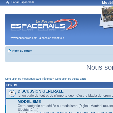
Portail Espacerails
Modél
www.espacerails.com, la passion avant tout
Index du forum
Nous som
Consulter les messages sans réponse
•
Consulter les sujets actifs
FORUM
DISCUSSION GENERALE
Ici on parle de tout et de n'importe quoi. C'est le blabla du forum q
MODELISME
Cette catégorie est dédiée au modélisme (Digital, Matériel roulan
Électricité, ...)