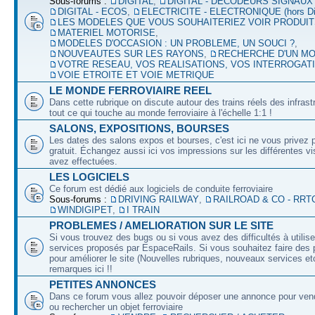
Sous-forums :
DIGITAL
,
DIGITAL - DECODEURS SIGNAUX
DIGITAL - ECOS
,
ELECTRICITE - ELECTRONIQUE (hors Dig
LES MODELES QUE VOUS SOUHAITERIEZ VOIR PRODUI
MATERIEL MOTORISE
,
MODELES D'OCCASION : UN PROBLEME, UN SOUCI ?
,
NOUVEAUTES SUR LES RAYONS
,
RECHERCHE D'UN M
VOTRE RESEAU, VOS REALISATIONS, VOS INTERROGAT
VOIE ETROITE ET VOIE METRIQUE
LE MONDE FERROVIAIRE REEL
Dans cette rubrique on discute autour des trains réels des infrast
tout ce qui touche au monde ferroviaire à l'échelle 1:1 !
SALONS, EXPOSITIONS, BOURSES
Les dates des salons expos et bourses, c'est ici ne vous privez 
gratuit. Échangez aussi ici vos impressions sur les différentes v
avez effectuées.
LES LOGICIELS
Ce forum est dédié aux logiciels de conduite ferroviaire
Sous-forums :
DRIVING RAILWAY
,
RAILROAD & CO - RRT
WINDIGIPET
,
I TRAIN
PROBLEMES / AMELIORATION SUR LE SITE
Si vous trouvez des bugs ou si vous avez des difficultés à utilise
services proposés par EspaceRails. Si vous souhaitez faire des 
pour améliorer le site (Nouvelles rubriques, nouveaux services etc
remarques ici !!
PETITES ANNONCES
Dans ce forum vous allez pouvoir déposer une annonce pour ven
ou rechercher un objet ferroviaire