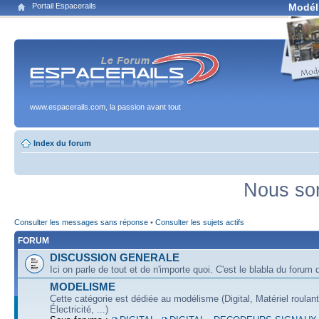
Portail Espacerails
Modél
www.espacerails.com, la passion avant tout
Index du forum
Nous som
Consulter les messages sans réponse
•
Consulter les sujets actifs
FORUM
DISCUSSION GENERALE
Ici on parle de tout et de n'importe quoi. C'est le blabla du forum q
MODELISME
Cette catégorie est dédiée au modélisme (Digital, Matériel roulan
Électricité, ...)