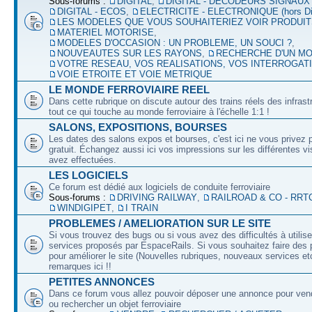
Sous-forums :
DIGITAL
,
DIGITAL - DECODEURS SIGNAUX
DIGITAL - ECOS
,
ELECTRICITE - ELECTRONIQUE (hors Dig
LES MODELES QUE VOUS SOUHAITERIEZ VOIR PRODUI
MATERIEL MOTORISE
,
MODELES D'OCCASION : UN PROBLEME, UN SOUCI ?
,
NOUVEAUTES SUR LES RAYONS
,
RECHERCHE D'UN M
VOTRE RESEAU, VOS REALISATIONS, VOS INTERROGAT
VOIE ETROITE ET VOIE METRIQUE
LE MONDE FERROVIAIRE REEL
Dans cette rubrique on discute autour des trains réels des infrast
tout ce qui touche au monde ferroviaire à l'échelle 1:1 !
SALONS, EXPOSITIONS, BOURSES
Les dates des salons expos et bourses, c'est ici ne vous privez 
gratuit. Échangez aussi ici vos impressions sur les différentes v
avez effectuées.
LES LOGICIELS
Ce forum est dédié aux logiciels de conduite ferroviaire
Sous-forums :
DRIVING RAILWAY
,
RAILROAD & CO - RRT
WINDIGIPET
,
I TRAIN
PROBLEMES / AMELIORATION SUR LE SITE
Si vous trouvez des bugs ou si vous avez des difficultés à utilise
services proposés par EspaceRails. Si vous souhaitez faire des 
pour améliorer le site (Nouvelles rubriques, nouveaux services etc
remarques ici !!
PETITES ANNONCES
Dans ce forum vous allez pouvoir déposer une annonce pour ven
ou rechercher un objet ferroviaire