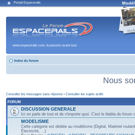
Portail Espacerails
Modél
www.espacerails.com, la passion avant tout
Index du forum
Nous som
Consulter les messages sans réponse
•
Consulter les sujets actifs
FORUM
DISCUSSION GENERALE
Ici on parle de tout et de n'importe quoi. C'est le blabla du forum q
MODELISME
Cette catégorie est dédiée au modélisme (Digital, Matériel roulan
Électricité, ...)