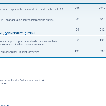
299
2219
e tout ce qui touche au monde ferroviaire à l'échelle 1:1
234
2958
uit. Échangez aussi ici vos impressions sur les
99
681
IL
,
WINDIGIPET
,
I TRAIN
38
199
services proposés par EspaceRails. Si vous souhaitez
vices etc ...) faites vos remarques ici !!
164
399
u rechercher un objet ferroviaire
ilisateurs actifs des 5 dernières minutes)
 21:35
gele58