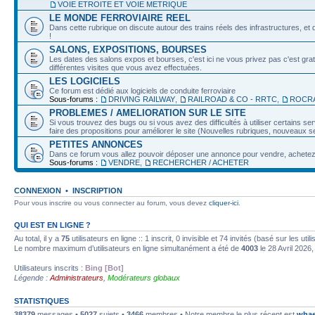
VOIE ETROITE ET VOIE METRIQUE
LE MONDE FERROVIAIRE REEL
Dans cette rubrique on discute autour des trains réels des infrastructures, et d
!
SALONS, EXPOSITIONS, BOURSES
Les dates des salons expos et bourses, c'est ici ne vous privez pas c'est grat
différentes visites que vous avez effectuées.
LES LOGICIELS
Ce forum est dédié aux logiciels de conduite ferroviaire
Sous-forums :
DRIVING RAILWAY
,
RAILROAD & CO - RRTC
,
ROCRA
PROBLEMES / AMELIORATION SUR LE SITE
Si vous trouvez des bugs ou si vous avez des difficultés à utiliser certains 
faire des propositions pour améliorer le site (Nouvelles rubriques, nouveaux ser
PETITES ANNONCES
Dans ce forum vous allez pouvoir déposer une annonce pour vendre, achetez o
Sous-forums :
VENDRE
,
RECHERCHER / ACHETER
CONNEXION
•
INSCRIPTION
Pour vous inscrire ou vous connecter au forum, vous devez
cliquer-ici
.
QUI EST EN LIGNE ?
Au total, il y a
75
utilisateurs en ligne :: 1 inscrit, 0 invisible et 74 invités (basé sur les ut
Le nombre maximum d’utilisateurs en ligne simultanément a été de
4003
le 28 Avril 2026,
Utilisateurs inscrits :
Bing [Bot]
Légende :
Administrateurs
,
Modérateurs globaux
STATISTIQUES
38379
messages •
5027
sujets •
3466
membres • Notre membre le plus récent est
whae