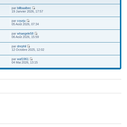
par
billbaalbec
19 Janvier 2026, 17:57
par
courju
05 Août 2026, 07:34
par
whaegele58
06 Août 2026, 15:59
par
dnrphil
12 Octobre 2025, 12:02
par
waf1961
04 Mai 2026, 13:15