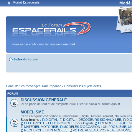
Portail Espacerails
Modél
www.espacerails.com, la passion avant tout
Index du forum
Consulter les messages sans réponse
•
Consulter les sujets actifs
FORUM
DISCUSSION GENERALE
Ici on parle de tout et de n'importe quoi. C'est le blabla du forum quoi !!
MODELISME
Cette catégorie est dédiée au modélisme (Digital, Matériel roulant, Nouveautés, É
Sous-forums :
DIGITAL
,
DIGITAL - DECODEURS SIGNAUX LEB
,
DIG
ELECTRICITE - ELECTRONIQUE (hors Digital)
,
LES MODELES QUE V
MATERIEL MOTORISE
,
MODELES D'OCCASION : UN PROBLEME, UN
RECHERCHE D'UN MODELE
,
VOTRE RESEAU, VOS REALISATIONS