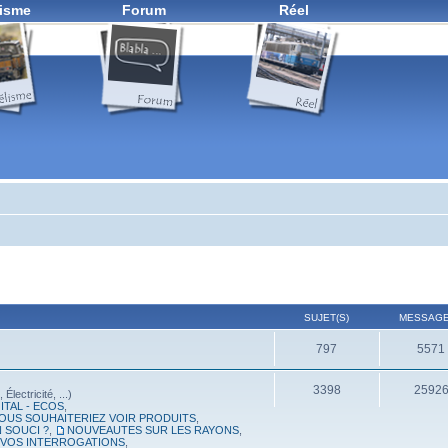
isme
Forum
Réel
SUJET(S)
MESSAGE
797
5571
3398
2592
lectricité, ...)
ITAL - ECOS
,
OUS SOUHAITERIEZ VOIR PRODUITS
,
 SOUCI ?
,
NOUVEAUTES SUR LES RAYONS
,
, VOS INTERROGATIONS
,