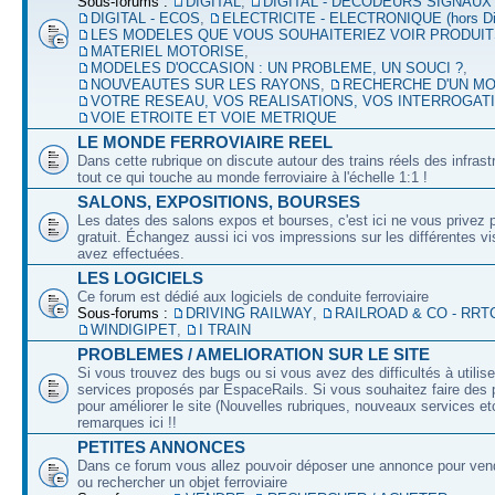
Sous-forums :
DIGITAL
,
DIGITAL - DECODEURS SIGNAUX
DIGITAL - ECOS
,
ELECTRICITE - ELECTRONIQUE (hors Dig
LES MODELES QUE VOUS SOUHAITERIEZ VOIR PRODUI
MATERIEL MOTORISE
,
MODELES D'OCCASION : UN PROBLEME, UN SOUCI ?
,
NOUVEAUTES SUR LES RAYONS
,
RECHERCHE D'UN M
VOTRE RESEAU, VOS REALISATIONS, VOS INTERROGAT
VOIE ETROITE ET VOIE METRIQUE
LE MONDE FERROVIAIRE REEL
Dans cette rubrique on discute autour des trains réels des infrast
tout ce qui touche au monde ferroviaire à l'échelle 1:1 !
SALONS, EXPOSITIONS, BOURSES
Les dates des salons expos et bourses, c'est ici ne vous privez 
gratuit. Échangez aussi ici vos impressions sur les différentes v
avez effectuées.
LES LOGICIELS
Ce forum est dédié aux logiciels de conduite ferroviaire
Sous-forums :
DRIVING RAILWAY
,
RAILROAD & CO - RRT
WINDIGIPET
,
I TRAIN
PROBLEMES / AMELIORATION SUR LE SITE
Si vous trouvez des bugs ou si vous avez des difficultés à utilise
services proposés par EspaceRails. Si vous souhaitez faire des 
pour améliorer le site (Nouvelles rubriques, nouveaux services etc
remarques ici !!
PETITES ANNONCES
Dans ce forum vous allez pouvoir déposer une annonce pour ven
ou rechercher un objet ferroviaire