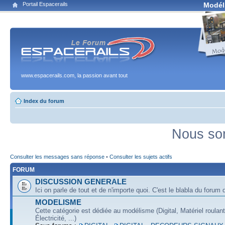
Portail Espacerails
Modél
www.espacerails.com, la passion avant tout
Index du forum
Nous som
Consulter les messages sans réponse
•
Consulter les sujets actifs
FORUM
DISCUSSION GENERALE
Ici on parle de tout et de n'importe quoi. C'est le blabla du forum q
MODELISME
Cette catégorie est dédiée au modélisme (Digital, Matériel roulan
Électricité, ...)