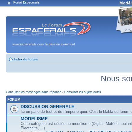
Portail Espacerails
Modél
www.espacerails.com, la passion avant tout
Index du forum
Nous som
Consulter les messages sans réponse
•
Consulter les sujets actifs
FORUM
DISCUSSION GENERALE
Ici on parle de tout et de n'importe quoi. C'est le blabla du forum q
MODELISME
Cette catégorie est dédiée au modélisme (Digital, Matériel roulan
Électricité, ...)