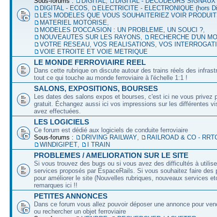
Sous-forums :
DIGITAL
,
DIGITAL - DECODEURS SIGNAUX
DIGITAL - ECOS
,
ELECTRICITE - ELECTRONIQUE (hors Dig
LES MODELES QUE VOUS SOUHAITERIEZ VOIR PRODUI
MATERIEL MOTORISE
,
MODELES D'OCCASION : UN PROBLEME, UN SOUCI ?
,
NOUVEAUTES SUR LES RAYONS
,
RECHERCHE D'UN M
VOTRE RESEAU, VOS REALISATIONS, VOS INTERROGAT
VOIE ETROITE ET VOIE METRIQUE
LE MONDE FERROVIAIRE REEL
Dans cette rubrique on discute autour des trains réels des infrast
tout ce qui touche au monde ferroviaire à l'échelle 1:1 !
SALONS, EXPOSITIONS, BOURSES
Les dates des salons expos et bourses, c'est ici ne vous privez 
gratuit. Échangez aussi ici vos impressions sur les différentes v
avez effectuées.
LES LOGICIELS
Ce forum est dédié aux logiciels de conduite ferroviaire
Sous-forums :
DRIVING RAILWAY
,
RAILROAD & CO - RRT
WINDIGIPET
,
I TRAIN
PROBLEMES / AMELIORATION SUR LE SITE
Si vous trouvez des bugs ou si vous avez des difficultés à utilise
services proposés par EspaceRails. Si vous souhaitez faire des 
pour améliorer le site (Nouvelles rubriques, nouveaux services etc
remarques ici !!
PETITES ANNONCES
Dans ce forum vous allez pouvoir déposer une annonce pour ven
ou rechercher un objet ferroviaire