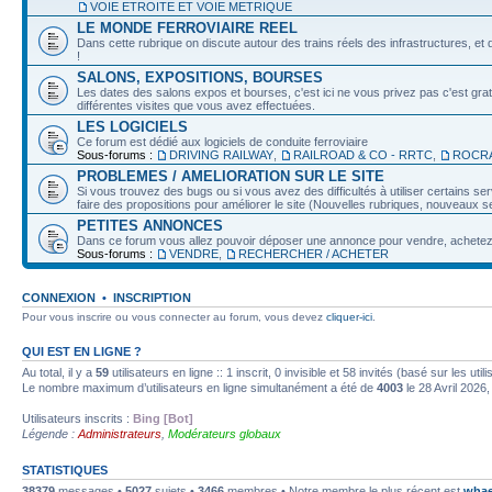
VOIE ETROITE ET VOIE METRIQUE
LE MONDE FERROVIAIRE REEL
Dans cette rubrique on discute autour des trains réels des infrastructures, et d
!
SALONS, EXPOSITIONS, BOURSES
Les dates des salons expos et bourses, c'est ici ne vous privez pas c'est grat
différentes visites que vous avez effectuées.
LES LOGICIELS
Ce forum est dédié aux logiciels de conduite ferroviaire
Sous-forums :
DRIVING RAILWAY
,
RAILROAD & CO - RRTC
,
ROCRA
PROBLEMES / AMELIORATION SUR LE SITE
Si vous trouvez des bugs ou si vous avez des difficultés à utiliser certains 
faire des propositions pour améliorer le site (Nouvelles rubriques, nouveaux ser
PETITES ANNONCES
Dans ce forum vous allez pouvoir déposer une annonce pour vendre, achetez o
Sous-forums :
VENDRE
,
RECHERCHER / ACHETER
CONNEXION
•
INSCRIPTION
Pour vous inscrire ou vous connecter au forum, vous devez
cliquer-ici
.
QUI EST EN LIGNE ?
Au total, il y a
59
utilisateurs en ligne :: 1 inscrit, 0 invisible et 58 invités (basé sur les ut
Le nombre maximum d’utilisateurs en ligne simultanément a été de
4003
le 28 Avril 2026,
Utilisateurs inscrits :
Bing [Bot]
Légende :
Administrateurs
,
Modérateurs globaux
STATISTIQUES
38379
messages •
5027
sujets •
3466
membres • Notre membre le plus récent est
whae