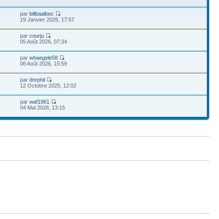
par
billbaalbec
19 Janvier 2026, 17:57
par
courju
05 Août 2026, 07:34
par
whaegele58
06 Août 2026, 15:59
par
dnrphil
12 Octobre 2025, 12:02
par
waf1961
04 Mai 2026, 13:15