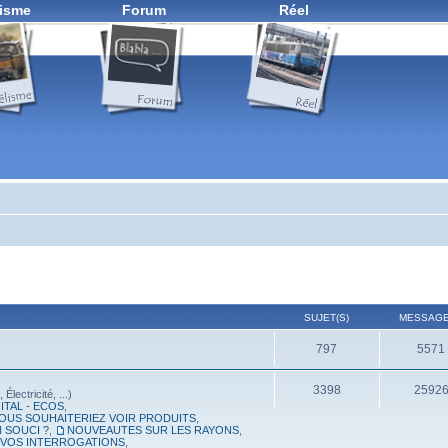
isme
Forum
Réel
SUJET(S)
MESSAGE
797
5571
3398
2592
lectricité, ...)
ITAL - ECOS
,
OUS SOUHAITERIEZ VOIR PRODUITS
,
 SOUCI ?
,
NOUVEAUTES SUR LES RAYONS
,
, VOS INTERROGATIONS
,