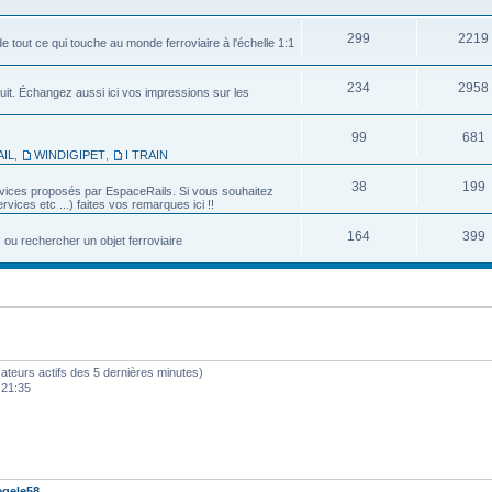
299
2219
e tout ce qui touche au monde ferroviaire à l'échelle 1:1
234
2958
uit. Échangez aussi ici vos impressions sur les
99
681
IL
,
WINDIGIPET
,
I TRAIN
38
199
services proposés par EspaceRails. Si vous souhaitez
vices etc ...) faites vos remarques ici !!
164
399
u rechercher un objet ferroviaire
ilisateurs actifs des 5 dernières minutes)
 21:35
gele58