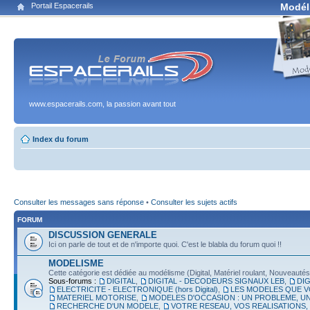
Portail Espacerails
Modél
www.espacerails.com, la passion avant tout
Index du forum
Consulter les messages sans réponse
•
Consulter les sujets actifs
FORUM
DISCUSSION GENERALE
Ici on parle de tout et de n'importe quoi. C'est le blabla du forum quoi !!
MODELISME
Cette catégorie est dédiée au modélisme (Digital, Matériel roulant, Nouveautés, É
Sous-forums :
DIGITAL
,
DIGITAL - DECODEURS SIGNAUX LEB
,
DIG
ELECTRICITE - ELECTRONIQUE (hors Digital)
,
LES MODELES QUE V
MATERIEL MOTORISE
,
MODELES D'OCCASION : UN PROBLEME, UN
RECHERCHE D'UN MODELE
,
VOTRE RESEAU, VOS REALISATIONS