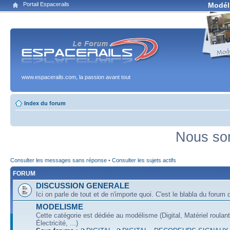
Portail Espacerails
Modél
www.espacerails.com, la passion avant tout
Index du forum
Nous som
Consulter les messages sans réponse
•
Consulter les sujets actifs
FORUM
DISCUSSION GENERALE
Ici on parle de tout et de n'importe quoi. C'est le blabla du forum q
MODELISME
Cette catégorie est dédiée au modélisme (Digital, Matériel roulan
Électricité, ...)