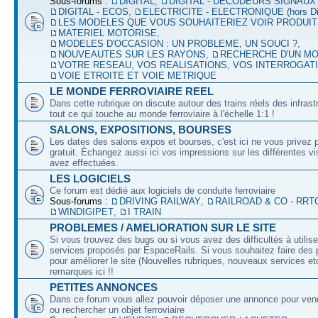
Sous-forums :
DIGITAL
,
DIGITAL - DECODEURS SIGNAUX
DIGITAL - ECOS
,
ELECTRICITE - ELECTRONIQUE (hors Dig
LES MODELES QUE VOUS SOUHAITERIEZ VOIR PRODUI
MATERIEL MOTORISE
,
MODELES D'OCCASION : UN PROBLEME, UN SOUCI ?
,
NOUVEAUTES SUR LES RAYONS
,
RECHERCHE D'UN M
VOTRE RESEAU, VOS REALISATIONS, VOS INTERROGAT
VOIE ETROITE ET VOIE METRIQUE
LE MONDE FERROVIAIRE REEL
Dans cette rubrique on discute autour des trains réels des infrast
tout ce qui touche au monde ferroviaire à l'échelle 1:1 !
SALONS, EXPOSITIONS, BOURSES
Les dates des salons expos et bourses, c'est ici ne vous privez 
gratuit. Échangez aussi ici vos impressions sur les différentes v
avez effectuées.
LES LOGICIELS
Ce forum est dédié aux logiciels de conduite ferroviaire
Sous-forums :
DRIVING RAILWAY
,
RAILROAD & CO - RRT
WINDIGIPET
,
I TRAIN
PROBLEMES / AMELIORATION SUR LE SITE
Si vous trouvez des bugs ou si vous avez des difficultés à utilise
services proposés par EspaceRails. Si vous souhaitez faire des 
pour améliorer le site (Nouvelles rubriques, nouveaux services etc
remarques ici !!
PETITES ANNONCES
Dans ce forum vous allez pouvoir déposer une annonce pour ven
ou rechercher un objet ferroviaire