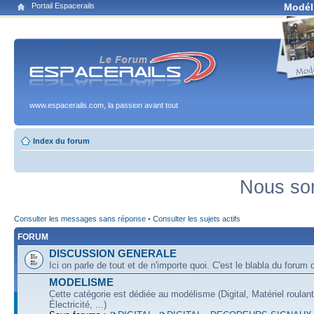
Portail Espacerails
Modél
www.espacerails.com, la passion avant tout
Index du forum
Nous som
Consulter les messages sans réponse
•
Consulter les sujets actifs
FORUM
DISCUSSION GENERALE
Ici on parle de tout et de n'importe quoi. C'est le blabla du forum q
MODELISME
Cette catégorie est dédiée au modélisme (Digital, Matériel roulan
Électricité, ...)