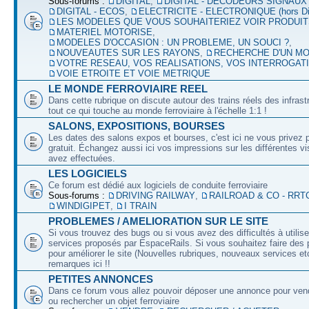
Sous-forums :
DIGITAL
,
DIGITAL - DECODEURS SIGNAUX
DIGITAL - ECOS
,
ELECTRICITE - ELECTRONIQUE (hors Dig
LES MODELES QUE VOUS SOUHAITERIEZ VOIR PRODUI
MATERIEL MOTORISE
,
MODELES D'OCCASION : UN PROBLEME, UN SOUCI ?
,
NOUVEAUTES SUR LES RAYONS
,
RECHERCHE D'UN M
VOTRE RESEAU, VOS REALISATIONS, VOS INTERROGAT
VOIE ETROITE ET VOIE METRIQUE
LE MONDE FERROVIAIRE REEL
Dans cette rubrique on discute autour des trains réels des infrast
tout ce qui touche au monde ferroviaire à l'échelle 1:1 !
SALONS, EXPOSITIONS, BOURSES
Les dates des salons expos et bourses, c'est ici ne vous privez 
gratuit. Échangez aussi ici vos impressions sur les différentes v
avez effectuées.
LES LOGICIELS
Ce forum est dédié aux logiciels de conduite ferroviaire
Sous-forums :
DRIVING RAILWAY
,
RAILROAD & CO - RRT
WINDIGIPET
,
I TRAIN
PROBLEMES / AMELIORATION SUR LE SITE
Si vous trouvez des bugs ou si vous avez des difficultés à utilise
services proposés par EspaceRails. Si vous souhaitez faire des 
pour améliorer le site (Nouvelles rubriques, nouveaux services etc
remarques ici !!
PETITES ANNONCES
Dans ce forum vous allez pouvoir déposer une annonce pour ven
ou rechercher un objet ferroviaire