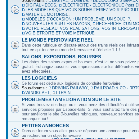
Sous-forums :
DIGITAL
,
DIGITAL - DECODEURS SIGNAUX
DIGITAL - ECOS
,
ELECTRICITE - ELECTRONIQUE (hors Dig
LES MODELES QUE VOUS SOUHAITERIEZ VOIR PRODUI
MATERIEL MOTORISE
,
MODELES D'OCCASION : UN PROBLEME, UN SOUCI ?
,
NOUVEAUTES SUR LES RAYONS
,
RECHERCHE D'UN M
VOTRE RESEAU, VOS REALISATIONS, VOS INTERROGAT
VOIE ETROITE ET VOIE METRIQUE
LE MONDE FERROVIAIRE REEL
Dans cette rubrique on discute autour des trains réels des infrast
tout ce qui touche au monde ferroviaire à l'échelle 1:1 !
SALONS, EXPOSITIONS, BOURSES
Les dates des salons expos et bourses, c'est ici ne vous privez 
gratuit. Échangez aussi ici vos impressions sur les différentes v
avez effectuées.
LES LOGICIELS
Ce forum est dédié aux logiciels de conduite ferroviaire
Sous-forums :
DRIVING RAILWAY
,
RAILROAD & CO - RRT
WINDIGIPET
,
I TRAIN
PROBLEMES / AMELIORATION SUR LE SITE
Si vous trouvez des bugs ou si vous avez des difficultés à utilise
services proposés par EspaceRails. Si vous souhaitez faire des 
pour améliorer le site (Nouvelles rubriques, nouveaux services etc
remarques ici !!
PETITES ANNONCES
Dans ce forum vous allez pouvoir déposer une annonce pour ven
ou rechercher un objet ferroviaire