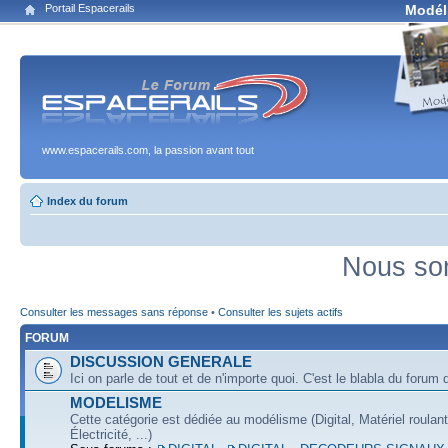
Portail Espacerails
Modél
www.espacerails.com, la passion avant tout
Index du forum
Nous som
Consulter les messages sans réponse
•
Consulter les sujets actifs
FORUM
DISCUSSION GENERALE
Ici on parle de tout et de n'importe quoi. C'est le blabla du forum q
MODELISME
Cette catégorie est dédiée au modélisme (Digital, Matériel roulan
Électricité, ...)