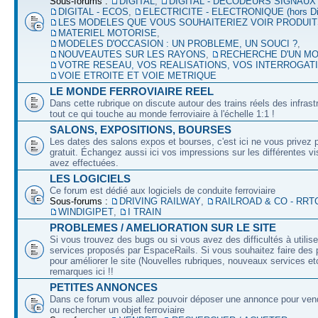
Sous-forums :
DIGITAL
,
DIGITAL - DECODEURS SIGNAUX
DIGITAL - ECOS
,
ELECTRICITE - ELECTRONIQUE (hors Dig
LES MODELES QUE VOUS SOUHAITERIEZ VOIR PRODUI
MATERIEL MOTORISE
,
MODELES D'OCCASION : UN PROBLEME, UN SOUCI ?
,
NOUVEAUTES SUR LES RAYONS
,
RECHERCHE D'UN M
VOTRE RESEAU, VOS REALISATIONS, VOS INTERROGAT
VOIE ETROITE ET VOIE METRIQUE
LE MONDE FERROVIAIRE REEL
Dans cette rubrique on discute autour des trains réels des infrast
tout ce qui touche au monde ferroviaire à l'échelle 1:1 !
SALONS, EXPOSITIONS, BOURSES
Les dates des salons expos et bourses, c'est ici ne vous privez 
gratuit. Échangez aussi ici vos impressions sur les différentes v
avez effectuées.
LES LOGICIELS
Ce forum est dédié aux logiciels de conduite ferroviaire
Sous-forums :
DRIVING RAILWAY
,
RAILROAD & CO - RRT
WINDIGIPET
,
I TRAIN
PROBLEMES / AMELIORATION SUR LE SITE
Si vous trouvez des bugs ou si vous avez des difficultés à utilise
services proposés par EspaceRails. Si vous souhaitez faire des 
pour améliorer le site (Nouvelles rubriques, nouveaux services etc
remarques ici !!
PETITES ANNONCES
Dans ce forum vous allez pouvoir déposer une annonce pour ven
ou rechercher un objet ferroviaire