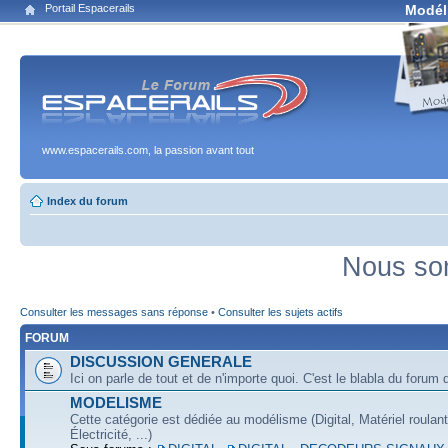
Portail Espacerails
Modél
www.espacerails.com, la passion avant tout
Index du forum
Nous som
Consulter les messages sans réponse
•
Consulter les sujets actifs
FORUM
DISCUSSION GENERALE
Ici on parle de tout et de n'importe quoi. C'est le blabla du forum q
MODELISME
Cette catégorie est dédiée au modélisme (Digital, Matériel roulan
Électricité, ...)