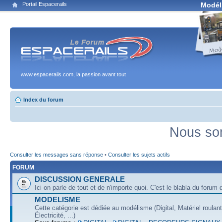
Portail Espacerails
Modél
www.espacerails.com, la passion avant tout
Index du forum
Nous som
Consulter les messages sans réponse
•
Consulter les sujets actifs
FORUM
DISCUSSION GENERALE
Ici on parle de tout et de n'importe quoi. C'est le blabla du forum q
MODELISME
Cette catégorie est dédiée au modélisme (Digital, Matériel roulan
Électricité, ...)