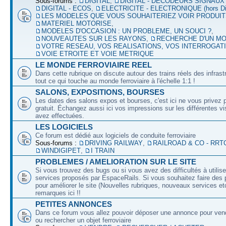
Sous-forums :
DIGITAL
,
DIGITAL - DECODEURS SIGNAUX
DIGITAL - ECOS
,
ELECTRICITE - ELECTRONIQUE (hors Dig
LES MODELES QUE VOUS SOUHAITERIEZ VOIR PRODUI
MATERIEL MOTORISE
,
MODELES D'OCCASION : UN PROBLEME, UN SOUCI ?
,
NOUVEAUTES SUR LES RAYONS
,
RECHERCHE D'UN M
VOTRE RESEAU, VOS REALISATIONS, VOS INTERROGAT
VOIE ETROITE ET VOIE METRIQUE
LE MONDE FERROVIAIRE REEL
Dans cette rubrique on discute autour des trains réels des infrast
tout ce qui touche au monde ferroviaire à l'échelle 1:1 !
SALONS, EXPOSITIONS, BOURSES
Les dates des salons expos et bourses, c'est ici ne vous privez 
gratuit. Échangez aussi ici vos impressions sur les différentes v
avez effectuées.
LES LOGICIELS
Ce forum est dédié aux logiciels de conduite ferroviaire
Sous-forums :
DRIVING RAILWAY
,
RAILROAD & CO - RRT
WINDIGIPET
,
I TRAIN
PROBLEMES / AMELIORATION SUR LE SITE
Si vous trouvez des bugs ou si vous avez des difficultés à utilise
services proposés par EspaceRails. Si vous souhaitez faire des 
pour améliorer le site (Nouvelles rubriques, nouveaux services etc
remarques ici !!
PETITES ANNONCES
Dans ce forum vous allez pouvoir déposer une annonce pour ven
ou rechercher un objet ferroviaire