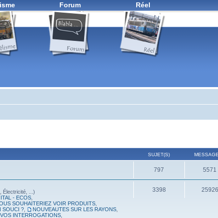
isme
Forum
Réel
SUJET(S)
MESSAGE
797
5571
3398
2592
lectricité, ...)
ITAL - ECOS
,
OUS SOUHAITERIEZ VOIR PRODUITS
,
 SOUCI ?
,
NOUVEAUTES SUR LES RAYONS
,
, VOS INTERROGATIONS
,