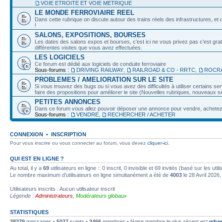
VOIE ETROITE ET VOIE METRIQUE
LE MONDE FERROVIAIRE REEL
Dans cette rubrique on discute autour des trains réels des infrastructures, et d
!
SALONS, EXPOSITIONS, BOURSES
Les dates des salons expos et bourses, c'est ici ne vous privez pas c'est grat
différentes visites que vous avez effectuées.
LES LOGICIELS
Ce forum est dédié aux logiciels de conduite ferroviaire
Sous-forums :
DRIVING RAILWAY
,
RAILROAD & CO - RRTC
,
ROCRA
PROBLEMES / AMELIORATION SUR LE SITE
Si vous trouvez des bugs ou si vous avez des difficultés à utiliser certains 
faire des propositions pour améliorer le site (Nouvelles rubriques, nouveaux ser
PETITES ANNONCES
Dans ce forum vous allez pouvoir déposer une annonce pour vendre, achetez o
Sous-forums :
VENDRE
,
RECHERCHER / ACHETER
CONNEXION
•
INSCRIPTION
Pour vous inscrire ou vous connecter au forum, vous devez
cliquer-ici
.
QUI EST EN LIGNE ?
Au total, il y a
69
utilisateurs en ligne :: 0 inscrit, 0 invisible et 69 invités (basé sur les ut
Le nombre maximum d’utilisateurs en ligne simultanément a été de
4003
le 28 Avril 2026,
Utilisateurs inscrits : Aucun utilisateur inscrit
Légende :
Administrateurs
,
Modérateurs globaux
STATISTIQUES
38379
messages •
5027
sujets •
3466
membres • Notre membre le plus récent est
whae