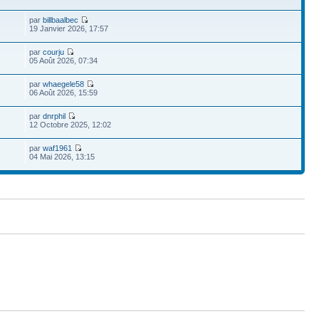
par
billbaalbec
19 Janvier 2026, 17:57
par
courju
05 Août 2026, 07:34
par
whaegele58
06 Août 2026, 15:59
par
dnrphil
12 Octobre 2025, 12:02
par
waf1961
04 Mai 2026, 13:15