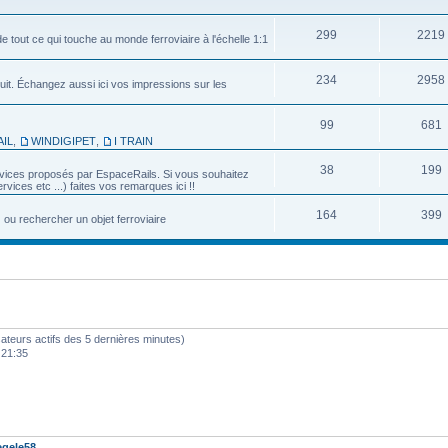
299
2219
e tout ce qui touche au monde ferroviaire à l'échelle 1:1
234
2958
uit. Échangez aussi ici vos impressions sur les
99
681
IL
,
WINDIGIPET
,
I TRAIN
38
199
services proposés par EspaceRails. Si vous souhaitez
vices etc ...) faites vos remarques ici !!
164
399
u rechercher un objet ferroviaire
ilisateurs actifs des 5 dernières minutes)
 21:35
gele58