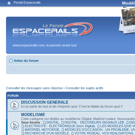
Portail Espacerails
Modél
www.espacerails.com, la passion avant tout
Index du forum
Consulter les messages sans réponse
•
Consulter les sujets actifs
FORUM
DISCUSSION GENERALE
Ici on parle de tout et de n'importe quoi. C'est le blabla du forum quoi !!
MODELISME
Cette catégorie est dédiée au modélisme (Digital, Matériel roulant, Nouveautés, É
Sous-forums :
DIGITAL
,
DIGITAL - DECODEURS SIGNAUX LEB
,
DIG
ELECTRICITE - ELECTRONIQUE (hors Digital)
,
LES MODELES QUE V
MATERIEL MOTORISE
,
MODELES D'OCCASION : UN PROBLEME, UN
RECHERCHE D'UN MODELE
,
VOTRE RESEAU, VOS REALISATIONS