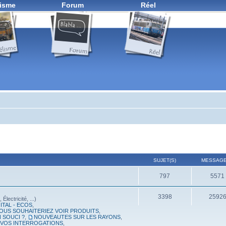
isme
Forum
Réel
SUJET(S)
MESSAGE
797
5571
3398
2592
lectricité, ...)
ITAL - ECOS
,
OUS SOUHAITERIEZ VOIR PRODUITS
,
 SOUCI ?
,
NOUVEAUTES SUR LES RAYONS
,
, VOS INTERROGATIONS
,