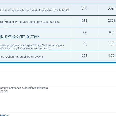
299
2219
e tout ce qui touche au monde ferroviaire à l'échelle 1:1
234
2958
uit. Échangez aussi ici vos impressions sur les
99
680
IL
,
WINDIGIPET
,
I TRAIN
38
199
services proposés par EspaceRails. Si vous souhaitez
vices etc ...) faites vos remarques ici !!
164
399
u rechercher un objet ferroviaire
ilisateurs actifs des 5 dernières minutes)
 21:35
lle57#