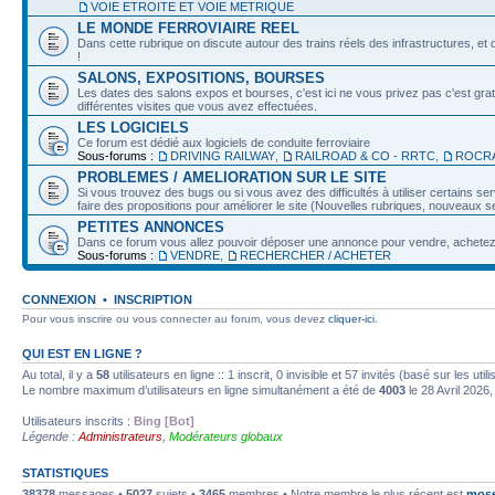
VOIE ETROITE ET VOIE METRIQUE
LE MONDE FERROVIAIRE REEL
Dans cette rubrique on discute autour des trains réels des infrastructures, et d
!
SALONS, EXPOSITIONS, BOURSES
Les dates des salons expos et bourses, c'est ici ne vous privez pas c'est grat
différentes visites que vous avez effectuées.
LES LOGICIELS
Ce forum est dédié aux logiciels de conduite ferroviaire
Sous-forums :
DRIVING RAILWAY
,
RAILROAD & CO - RRTC
,
ROCRA
PROBLEMES / AMELIORATION SUR LE SITE
Si vous trouvez des bugs ou si vous avez des difficultés à utiliser certains 
faire des propositions pour améliorer le site (Nouvelles rubriques, nouveaux ser
PETITES ANNONCES
Dans ce forum vous allez pouvoir déposer une annonce pour vendre, achetez o
Sous-forums :
VENDRE
,
RECHERCHER / ACHETER
CONNEXION
•
INSCRIPTION
Pour vous inscrire ou vous connecter au forum, vous devez
cliquer-ici
.
QUI EST EN LIGNE ?
Au total, il y a
58
utilisateurs en ligne :: 1 inscrit, 0 invisible et 57 invités (basé sur les ut
Le nombre maximum d’utilisateurs en ligne simultanément a été de
4003
le 28 Avril 2026,
Utilisateurs inscrits :
Bing [Bot]
Légende :
Administrateurs
,
Modérateurs globaux
STATISTIQUES
38378
messages •
5027
sujets •
3465
membres • Notre membre le plus récent est
mose