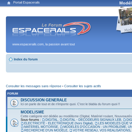
Portail Espacerails
Modél
www.espacerails.com, la passion avant tout
Index du forum
Consulter les messages sans réponse
•
Consulter les sujets actifs
FORUM
DISCUSSION GENERALE
Ici on parle de tout et de n'importe quoi. C'est le blabla du forum quoi !!
MODELISME
Cette catégorie est dédiée au modélisme (Digital, Matériel roulant, Nouveautés, É
Sous-forums :
DIGITAL
,
DIGITAL - DECODEURS SIGNAUX LEB
,
DIG
ELECTRICITE - ELECTRONIQUE (hors Digital)
,
LES MODELES QUE V
MATERIEL MOTORISE
,
MODELES D'OCCASION : UN PROBLEME, UN
RECHERCHE D'UN MODELE
,
VOTRE RESEAU, VOS REALISATIONS