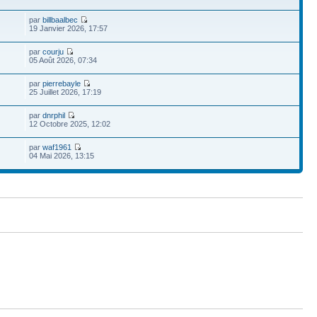
par
billbaalbec
19 Janvier 2026, 17:57
par
courju
05 Août 2026, 07:34
par
pierrebayle
25 Juillet 2026, 17:19
par
dnrphil
12 Octobre 2025, 12:02
par
waf1961
04 Mai 2026, 13:15