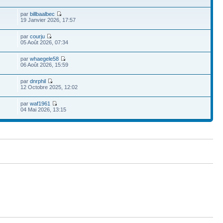
par
billbaalbec
19 Janvier 2026, 17:57
par
courju
05 Août 2026, 07:34
par
whaegele58
06 Août 2026, 15:59
par
dnrphil
12 Octobre 2025, 12:02
par
waf1961
04 Mai 2026, 13:15