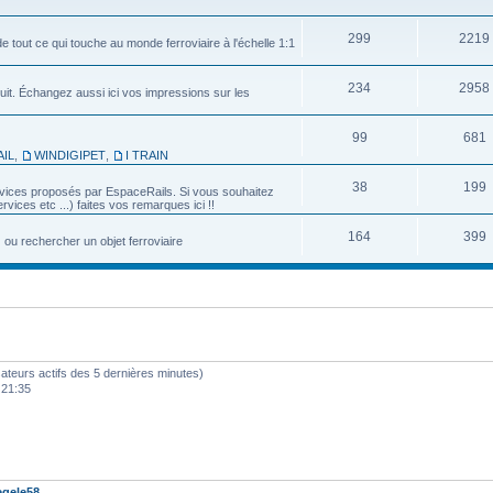
299
2219
e tout ce qui touche au monde ferroviaire à l'échelle 1:1
234
2958
uit. Échangez aussi ici vos impressions sur les
99
681
IL
,
WINDIGIPET
,
I TRAIN
38
199
services proposés par EspaceRails. Si vous souhaitez
vices etc ...) faites vos remarques ici !!
164
399
u rechercher un objet ferroviaire
ilisateurs actifs des 5 dernières minutes)
 21:35
gele58