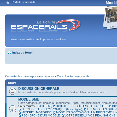
Portail Espacerails
Modél
www.espacerails.com, la passion avant tout
Index du forum
Consulter les messages sans réponse
•
Consulter les sujets actifs
FORUM
DISCUSSION GENERALE
Ici on parle de tout et de n'importe quoi. C'est le blabla du forum quoi !!
MODELISME
Cette catégorie est dédiée au modélisme (Digital, Matériel roulant, Nouveautés, É
Sous-forums :
DIGITAL
,
DIGITAL - DECODEURS SIGNAUX LEB
,
DIG
ELECTRICITE - ELECTRONIQUE (hors Digital)
,
LES MODELES QUE V
MATERIEL MOTORISE
,
MODELES D'OCCASION : UN PROBLEME, UN
RECHERCHE D'UN MODELE
,
VOTRE RESEAU, VOS REALISATIONS