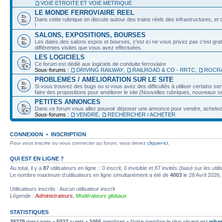
VOIE ETROITE ET VOIE METRIQUE
LE MONDE FERROVIAIRE REEL
Dans cette rubrique on discute autour des trains réels des infrastructures, et d
!
SALONS, EXPOSITIONS, BOURSES
Les dates des salons expos et bourses, c'est ici ne vous privez pas c'est grat
différentes visites que vous avez effectuées.
LES LOGICIELS
Ce forum est dédié aux logiciels de conduite ferroviaire
Sous-forums :
DRIVING RAILWAY
,
RAILROAD & CO - RRTC
,
ROCRA
PROBLEMES / AMELIORATION SUR LE SITE
Si vous trouvez des bugs ou si vous avez des difficultés à utiliser certains 
faire des propositions pour améliorer le site (Nouvelles rubriques, nouveaux ser
PETITES ANNONCES
Dans ce forum vous allez pouvoir déposer une annonce pour vendre, achetez o
Sous-forums :
VENDRE
,
RECHERCHER / ACHETER
CONNEXION
•
INSCRIPTION
Pour vous inscrire ou vous connecter au forum, vous devez
cliquer-ici
.
QUI EST EN LIGNE ?
Au total, il y a
87
utilisateurs en ligne :: 0 inscrit, 0 invisible et 87 invités (basé sur les ut
Le nombre maximum d’utilisateurs en ligne simultanément a été de
4003
le 28 Avril 2026,
Utilisateurs inscrits : Aucun utilisateur inscrit
Légende :
Administrateurs
,
Modérateurs globaux
STATISTIQUES
38379
messages •
5027
sujets •
3466
membres • Notre membre le plus récent est
whae