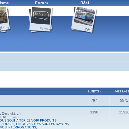
isme
Forum
Réel
SUJET(S)
MESSAGE
797
5571
3398
2592
lectricité, ...)
ITAL - ECOS
,
OUS SOUHAITERIEZ VOIR PRODUITS
,
 SOUCI ?
,
NOUVEAUTES SUR LES RAYONS
,
, VOS INTERROGATIONS
,