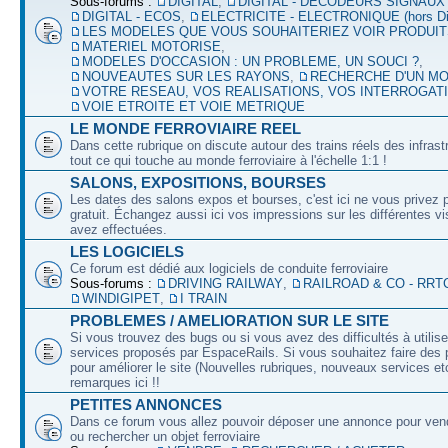
Sous-forums :
DIGITAL
,
DIGITAL - DECODEURS SIGNAUX
DIGITAL - ECOS
,
ELECTRICITE - ELECTRONIQUE (hors Dig
LES MODELES QUE VOUS SOUHAITERIEZ VOIR PRODUI
MATERIEL MOTORISE
,
MODELES D'OCCASION : UN PROBLEME, UN SOUCI ?
,
NOUVEAUTES SUR LES RAYONS
,
RECHERCHE D'UN M
VOTRE RESEAU, VOS REALISATIONS, VOS INTERROGAT
VOIE ETROITE ET VOIE METRIQUE
LE MONDE FERROVIAIRE REEL
Dans cette rubrique on discute autour des trains réels des infrast
tout ce qui touche au monde ferroviaire à l'échelle 1:1 !
SALONS, EXPOSITIONS, BOURSES
Les dates des salons expos et bourses, c'est ici ne vous privez 
gratuit. Échangez aussi ici vos impressions sur les différentes v
avez effectuées.
LES LOGICIELS
Ce forum est dédié aux logiciels de conduite ferroviaire
Sous-forums :
DRIVING RAILWAY
,
RAILROAD & CO - RRT
WINDIGIPET
,
I TRAIN
PROBLEMES / AMELIORATION SUR LE SITE
Si vous trouvez des bugs ou si vous avez des difficultés à utilise
services proposés par EspaceRails. Si vous souhaitez faire des 
pour améliorer le site (Nouvelles rubriques, nouveaux services etc
remarques ici !!
PETITES ANNONCES
Dans ce forum vous allez pouvoir déposer une annonce pour ven
ou rechercher un objet ferroviaire