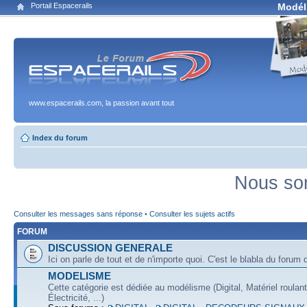
Portail Espacerails
Modél
www.espacerails.com, la passion avant tout
Index du forum
Nous som
Consulter les messages sans réponse
•
Consulter les sujets actifs
FORUM
DISCUSSION GENERALE
Ici on parle de tout et de n'importe quoi. C'est le blabla du forum q
MODELISME
Cette catégorie est dédiée au modélisme (Digital, Matériel roulan
Électricité, ...)