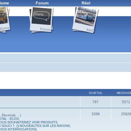
isme
Forum
Réel
SUJET(S)
MESSAGE
797
5571
3398
2592
lectricité, ...)
ITAL - ECOS
,
OUS SOUHAITERIEZ VOIR PRODUITS
,
 SOUCI ?
,
NOUVEAUTES SUR LES RAYONS
,
, VOS INTERROGATIONS
,