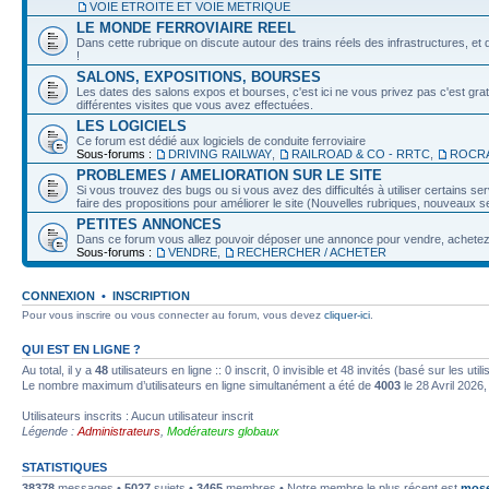
VOIE ETROITE ET VOIE METRIQUE
LE MONDE FERROVIAIRE REEL
Dans cette rubrique on discute autour des trains réels des infrastructures, et d
!
SALONS, EXPOSITIONS, BOURSES
Les dates des salons expos et bourses, c'est ici ne vous privez pas c'est grat
différentes visites que vous avez effectuées.
LES LOGICIELS
Ce forum est dédié aux logiciels de conduite ferroviaire
Sous-forums :
DRIVING RAILWAY
,
RAILROAD & CO - RRTC
,
ROCRA
PROBLEMES / AMELIORATION SUR LE SITE
Si vous trouvez des bugs ou si vous avez des difficultés à utiliser certains 
faire des propositions pour améliorer le site (Nouvelles rubriques, nouveaux ser
PETITES ANNONCES
Dans ce forum vous allez pouvoir déposer une annonce pour vendre, achetez o
Sous-forums :
VENDRE
,
RECHERCHER / ACHETER
CONNEXION
•
INSCRIPTION
Pour vous inscrire ou vous connecter au forum, vous devez
cliquer-ici
.
QUI EST EN LIGNE ?
Au total, il y a
48
utilisateurs en ligne :: 0 inscrit, 0 invisible et 48 invités (basé sur les ut
Le nombre maximum d’utilisateurs en ligne simultanément a été de
4003
le 28 Avril 2026,
Utilisateurs inscrits : Aucun utilisateur inscrit
Légende :
Administrateurs
,
Modérateurs globaux
STATISTIQUES
38378
messages •
5027
sujets •
3465
membres • Notre membre le plus récent est
mose