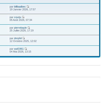
par
billbaalbec
19 Janvier 2026, 17:57
par
courju
05 Août 2026, 07:34
par
pierrebayle
25 Juillet 2026, 17:19
par
dnrphil
12 Octobre 2025, 12:02
par
waf1961
04 Mai 2026, 13:15