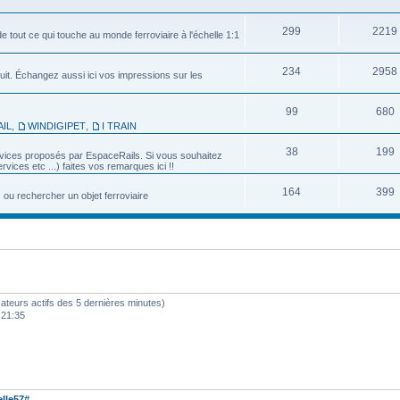
299
2219
e tout ce qui touche au monde ferroviaire à l'échelle 1:1
234
2958
uit. Échangez aussi ici vos impressions sur les
99
680
IL
,
WINDIGIPET
,
I TRAIN
38
199
services proposés par EspaceRails. Si vous souhaitez
vices etc ...) faites vos remarques ici !!
164
399
u rechercher un objet ferroviaire
ilisateurs actifs des 5 dernières minutes)
 21:35
lle57#