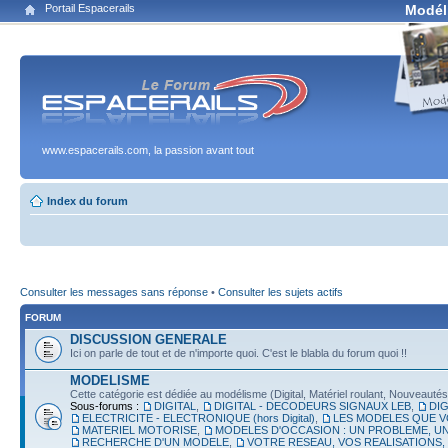
Portail Espacerails
Modél
www.espacerails.com, la passion avant tout
Index du forum
Consulter les messages sans réponse
•
Consulter les sujets actifs
FORUM
DISCUSSION GENERALE
Ici on parle de tout et de n'importe quoi. C'est le blabla du forum quoi !!
MODELISME
Cette catégorie est dédiée au modélisme (Digital, Matériel roulant, Nouveautés, É
Sous-forums :
DIGITAL
,
DIGITAL - DECODEURS SIGNAUX LEB
,
DIG
ELECTRICITE - ELECTRONIQUE (hors Digital)
,
LES MODELES QUE V
MATERIEL MOTORISE
,
MODELES D'OCCASION : UN PROBLEME, UN
RECHERCHE D'UN MODELE
,
VOTRE RESEAU, VOS REALISATIONS