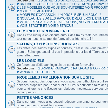
Sous-forums :
DIGITAL
,
DIGITAL - DECODEURS SIGNAUX
DIGITAL - ECOS
,
ELECTRICITE - ELECTRONIQUE (hors Dig
LES MODELES QUE VOUS SOUHAITERIEZ VOIR PRODUI
MATERIEL MOTORISE
,
MODELES D'OCCASION : UN PROBLEME, UN SOUCI ?
,
NOUVEAUTES SUR LES RAYONS
,
RECHERCHE D'UN M
VOTRE RESEAU, VOS REALISATIONS, VOS INTERROGAT
VOIE ETROITE ET VOIE METRIQUE
LE MONDE FERROVIAIRE REEL
Dans cette rubrique on discute autour des trains réels des infrast
tout ce qui touche au monde ferroviaire à l'échelle 1:1 !
SALONS, EXPOSITIONS, BOURSES
Les dates des salons expos et bourses, c'est ici ne vous privez 
gratuit. Échangez aussi ici vos impressions sur les différentes v
avez effectuées.
LES LOGICIELS
Ce forum est dédié aux logiciels de conduite ferroviaire
Sous-forums :
DRIVING RAILWAY
,
RAILROAD & CO - RRT
WINDIGIPET
,
I TRAIN
PROBLEMES / AMELIORATION SUR LE SITE
Si vous trouvez des bugs ou si vous avez des difficultés à utilise
services proposés par EspaceRails. Si vous souhaitez faire des 
pour améliorer le site (Nouvelles rubriques, nouveaux services etc
remarques ici !!
PETITES ANNONCES
Dans ce forum vous allez pouvoir déposer une annonce pour ven
ou rechercher un objet ferroviaire