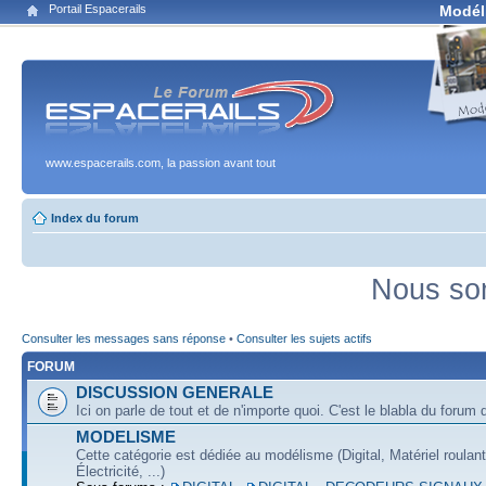
Portail Espacerails
Modél
www.espacerails.com, la passion avant tout
Index du forum
Nous som
Consulter les messages sans réponse
•
Consulter les sujets actifs
FORUM
DISCUSSION GENERALE
Ici on parle de tout et de n'importe quoi. C'est le blabla du forum q
MODELISME
Cette catégorie est dédiée au modélisme (Digital, Matériel roulan
Électricité, ...)