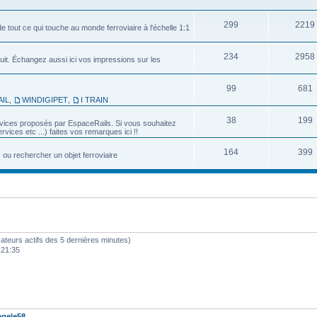
299
2219
e tout ce qui touche au monde ferroviaire à l'échelle 1:1
234
2958
uit. Échangez aussi ici vos impressions sur les
99
681
IL
,
WINDIGIPET
,
I TRAIN
38
199
services proposés par EspaceRails. Si vous souhaitez
vices etc ...) faites vos remarques ici !!
164
399
u rechercher un objet ferroviaire
ilisateurs actifs des 5 dernières minutes)
 21:35
gele58