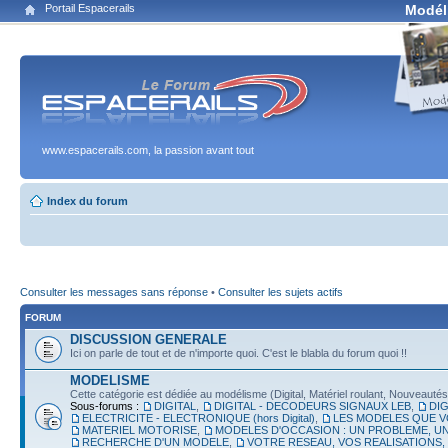
Portail Espacerails
Modél
www.espacerails.com, la passion avant tout
Index du forum
Consulter les messages sans réponse
•
Consulter les sujets actifs
FORUM
DISCUSSION GENERALE
Ici on parle de tout et de n'importe quoi. C'est le blabla du forum quoi !!
MODELISME
Cette catégorie est dédiée au modélisme (Digital, Matériel roulant, Nouveautés, É
Sous-forums :
DIGITAL
,
DIGITAL - DECODEURS SIGNAUX LEB
,
DIG
ELECTRICITE - ELECTRONIQUE (hors Digital)
,
LES MODELES QUE V
MATERIEL MOTORISE
,
MODELES D'OCCASION : UN PROBLEME, UN
RECHERCHE D'UN MODELE
,
VOTRE RESEAU, VOS REALISATIONS