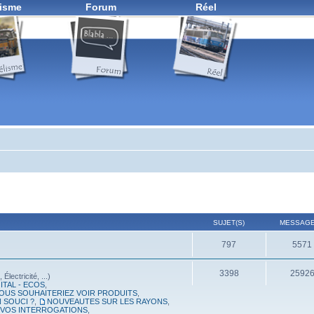
isme
Forum
Réel
SUJET(S)
MESSAGE
797
5571
3398
2592
lectricité, ...)
ITAL - ECOS
,
OUS SOUHAITERIEZ VOIR PRODUITS
,
 SOUCI ?
,
NOUVEAUTES SUR LES RAYONS
,
, VOS INTERROGATIONS
,