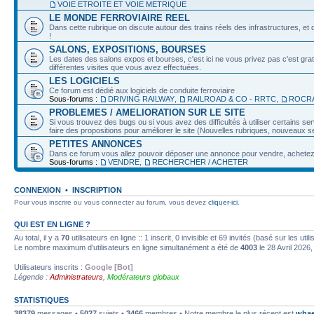
VOIE ETROITE ET VOIE METRIQUE
LE MONDE FERROVIAIRE REEL
Dans cette rubrique on discute autour des trains réels des infrastructures, et d
!
SALONS, EXPOSITIONS, BOURSES
Les dates des salons expos et bourses, c'est ici ne vous privez pas c'est grat
différentes visites que vous avez effectuées.
LES LOGICIELS
Ce forum est dédié aux logiciels de conduite ferroviaire
Sous-forums :
DRIVING RAILWAY
,
RAILROAD & CO - RRTC
,
ROCRA
PROBLEMES / AMELIORATION SUR LE SITE
Si vous trouvez des bugs ou si vous avez des difficultés à utiliser certains 
faire des propositions pour améliorer le site (Nouvelles rubriques, nouveaux ser
PETITES ANNONCES
Dans ce forum vous allez pouvoir déposer une annonce pour vendre, achetez o
Sous-forums :
VENDRE
,
RECHERCHER / ACHETER
CONNEXION
•
INSCRIPTION
Pour vous inscrire ou vous connecter au forum, vous devez
cliquer-ici
.
QUI EST EN LIGNE ?
Au total, il y a
70
utilisateurs en ligne :: 1 inscrit, 0 invisible et 69 invités (basé sur les ut
Le nombre maximum d’utilisateurs en ligne simultanément a été de
4003
le 28 Avril 2026,
Utilisateurs inscrits :
Google [Bot]
Légende :
Administrateurs
,
Modérateurs globaux
STATISTIQUES
38379
messages •
5027
sujets •
3466
membres • Notre membre le plus récent est
whae