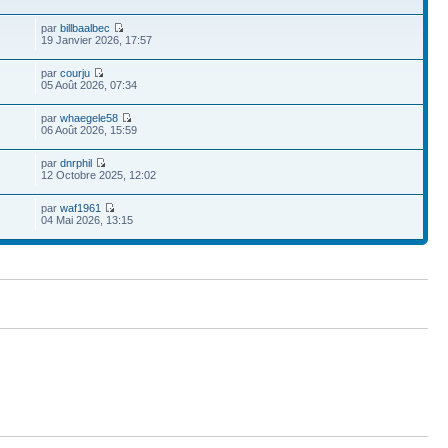
par
billbaalbec
19 Janvier 2026, 17:57
par
courju
05 Août 2026, 07:34
par
whaegele58
06 Août 2026, 15:59
par
dnrphil
12 Octobre 2025, 12:02
par
waf1961
04 Mai 2026, 13:15