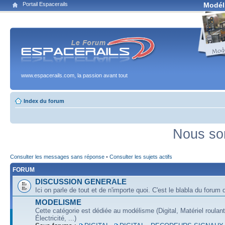
Portail Espacerails
Modél
www.espacerails.com, la passion avant tout
Index du forum
Nous so
Consulter les messages sans réponse
•
Consulter les sujets actifs
FORUM
DISCUSSION GENERALE
Ici on parle de tout et de n'importe quoi. C'est le blabla du forum q
MODELISME
Cette catégorie est dédiée au modélisme (Digital, Matériel roulan
Électricité, ...)