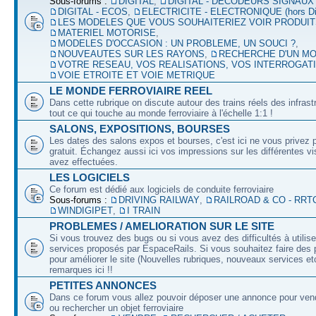
Sous-forums :
DIGITAL
,
DIGITAL - DECODEURS SIGNAUX
DIGITAL - ECOS
,
ELECTRICITE - ELECTRONIQUE (hors Dig
LES MODELES QUE VOUS SOUHAITERIEZ VOIR PRODUI
MATERIEL MOTORISE
,
MODELES D'OCCASION : UN PROBLEME, UN SOUCI ?
,
NOUVEAUTES SUR LES RAYONS
,
RECHERCHE D'UN M
VOTRE RESEAU, VOS REALISATIONS, VOS INTERROGAT
VOIE ETROITE ET VOIE METRIQUE
LE MONDE FERROVIAIRE REEL
Dans cette rubrique on discute autour des trains réels des infrast
tout ce qui touche au monde ferroviaire à l'échelle 1:1 !
SALONS, EXPOSITIONS, BOURSES
Les dates des salons expos et bourses, c'est ici ne vous privez 
gratuit. Échangez aussi ici vos impressions sur les différentes v
avez effectuées.
LES LOGICIELS
Ce forum est dédié aux logiciels de conduite ferroviaire
Sous-forums :
DRIVING RAILWAY
,
RAILROAD & CO - RRT
WINDIGIPET
,
I TRAIN
PROBLEMES / AMELIORATION SUR LE SITE
Si vous trouvez des bugs ou si vous avez des difficultés à utilise
services proposés par EspaceRails. Si vous souhaitez faire des 
pour améliorer le site (Nouvelles rubriques, nouveaux services etc
remarques ici !!
PETITES ANNONCES
Dans ce forum vous allez pouvoir déposer une annonce pour ven
ou rechercher un objet ferroviaire