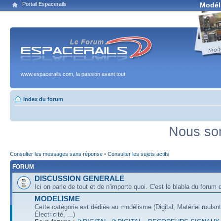
Portail Espacerails
Modél
www.espacerails.com, la passion avant tout
Index du forum
Nous som
Consulter les messages sans réponse
•
Consulter les sujets actifs
FORUM
DISCUSSION GENERALE
Ici on parle de tout et de n'importe quoi. C'est le blabla du forum q
MODELISME
Cette catégorie est dédiée au modélisme (Digital, Matériel roulan
Électricité, ...)