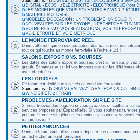
Sous-forums :
DIGITAL
,
DIGITAL - DECODEURS SIGNAUX
DIGITAL - ECOS
,
ELECTRICITE - ELECTRONIQUE (hors Dig
LES MODELES QUE VOUS SOUHAITERIEZ VOIR PRODUI
MATERIEL MOTORISE
,
MODELES D'OCCASION : UN PROBLEME, UN SOUCI ?
,
NOUVEAUTES SUR LES RAYONS
,
RECHERCHE D'UN M
VOTRE RESEAU, VOS REALISATIONS, VOS INTERROGAT
VOIE ETROITE ET VOIE METRIQUE
LE MONDE FERROVIAIRE REEL
Dans cette rubrique on discute autour des trains réels des infrast
tout ce qui touche au monde ferroviaire à l'échelle 1:1 !
SALONS, EXPOSITIONS, BOURSES
Les dates des salons expos et bourses, c'est ici ne vous privez 
gratuit. Échangez aussi ici vos impressions sur les différentes v
avez effectuées.
LES LOGICIELS
Ce forum est dédié aux logiciels de conduite ferroviaire
Sous-forums :
DRIVING RAILWAY
,
RAILROAD & CO - RRT
WINDIGIPET
,
I TRAIN
PROBLEMES / AMELIORATION SUR LE SITE
Si vous trouvez des bugs ou si vous avez des difficultés à utilise
services proposés par EspaceRails. Si vous souhaitez faire des 
pour améliorer le site (Nouvelles rubriques, nouveaux services etc
remarques ici !!
PETITES ANNONCES
Dans ce forum vous allez pouvoir déposer une annonce pour ven
ou rechercher un objet ferroviaire