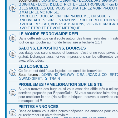
Sous-forums :
DIGITAL
,
DIGITAL - DECODEURS SIGNAUX
DIGITAL - ECOS
,
ELECTRICITE - ELECTRONIQUE (hors Dig
LES MODELES QUE VOUS SOUHAITERIEZ VOIR PRODUI
MATERIEL MOTORISE
,
MODELES D'OCCASION : UN PROBLEME, UN SOUCI ?
,
NOUVEAUTES SUR LES RAYONS
,
RECHERCHE D'UN M
VOTRE RESEAU, VOS REALISATIONS, VOS INTERROGAT
VOIE ETROITE ET VOIE METRIQUE
LE MONDE FERROVIAIRE REEL
Dans cette rubrique on discute autour des trains réels des infrast
tout ce qui touche au monde ferroviaire à l'échelle 1:1 !
SALONS, EXPOSITIONS, BOURSES
Les dates des salons expos et bourses, c'est ici ne vous privez 
gratuit. Échangez aussi ici vos impressions sur les différentes v
avez effectuées.
LES LOGICIELS
Ce forum est dédié aux logiciels de conduite ferroviaire
Sous-forums :
DRIVING RAILWAY
,
RAILROAD & CO - RRT
WINDIGIPET
,
I TRAIN
PROBLEMES / AMELIORATION SUR LE SITE
Si vous trouvez des bugs ou si vous avez des difficultés à utilise
services proposés par EspaceRails. Si vous souhaitez faire des 
pour améliorer le site (Nouvelles rubriques, nouveaux services etc
remarques ici !!
PETITES ANNONCES
Dans ce forum vous allez pouvoir déposer une annonce pour ven
ou rechercher un objet ferroviaire