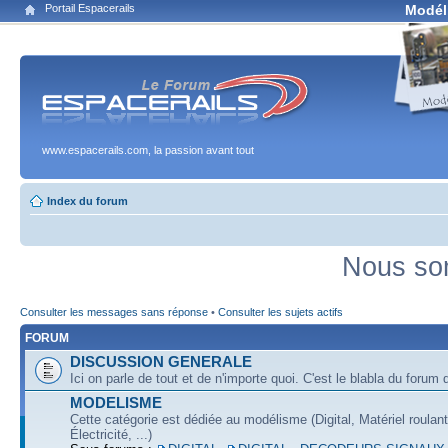
Portail Espacerails
Modél
www.espacerails.com, la passion avant tout
Index du forum
Nous som
Consulter les messages sans réponse
•
Consulter les sujets actifs
FORUM
DISCUSSION GENERALE
Ici on parle de tout et de n'importe quoi. C'est le blabla du forum q
MODELISME
Cette catégorie est dédiée au modélisme (Digital, Matériel roulan
Électricité, ...)