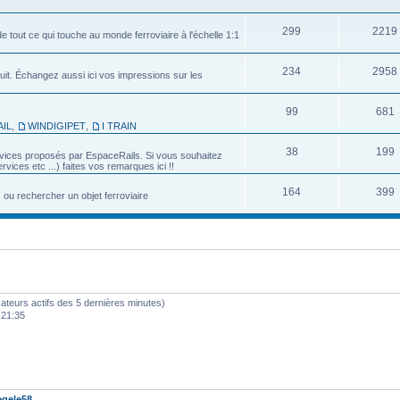
299
2219
e tout ce qui touche au monde ferroviaire à l'échelle 1:1
234
2958
uit. Échangez aussi ici vos impressions sur les
99
681
IL
,
WINDIGIPET
,
I TRAIN
38
199
services proposés par EspaceRails. Si vous souhaitez
vices etc ...) faites vos remarques ici !!
164
399
u rechercher un objet ferroviaire
ilisateurs actifs des 5 dernières minutes)
 21:35
gele58