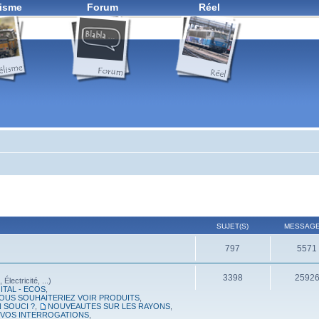
isme
Forum
Réel
SUJET(S)
MESSAGE
797
5571
3398
2592
lectricité, ...)
ITAL - ECOS
,
OUS SOUHAITERIEZ VOIR PRODUITS
,
 SOUCI ?
,
NOUVEAUTES SUR LES RAYONS
,
, VOS INTERROGATIONS
,