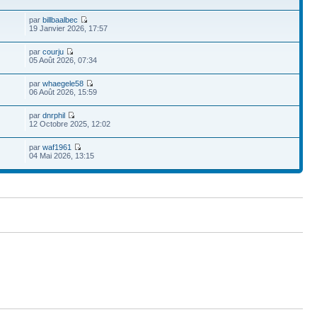
par
billbaalbec
19 Janvier 2026, 17:57
par
courju
05 Août 2026, 07:34
par
whaegele58
06 Août 2026, 15:59
par
dnrphil
12 Octobre 2025, 12:02
par
waf1961
04 Mai 2026, 13:15