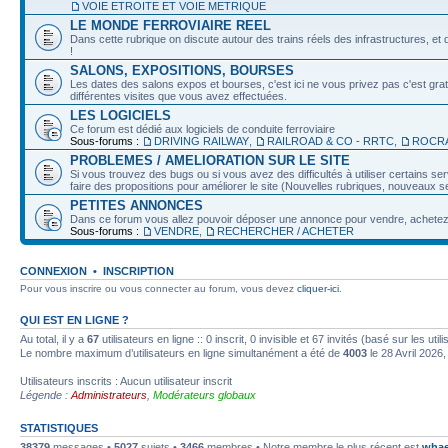
VOIE ETROITE ET VOIE METRIQUE
LE MONDE FERROVIAIRE REEL
Dans cette rubrique on discute autour des trains réels des infrastructures, et d
!
SALONS, EXPOSITIONS, BOURSES
Les dates des salons expos et bourses, c'est ici ne vous privez pas c'est grat
différentes visites que vous avez effectuées.
LES LOGICIELS
Ce forum est dédié aux logiciels de conduite ferroviaire
Sous-forums :
DRIVING RAILWAY
,
RAILROAD & CO - RRTC
,
ROCRA
PROBLEMES / AMELIORATION SUR LE SITE
Si vous trouvez des bugs ou si vous avez des difficultés à utiliser certains 
faire des propositions pour améliorer le site (Nouvelles rubriques, nouveaux ser
PETITES ANNONCES
Dans ce forum vous allez pouvoir déposer une annonce pour vendre, achetez o
Sous-forums :
VENDRE
,
RECHERCHER / ACHETER
CONNEXION
•
INSCRIPTION
Pour vous inscrire ou vous connecter au forum, vous devez
cliquer-ici
.
QUI EST EN LIGNE ?
Au total, il y a
67
utilisateurs en ligne :: 0 inscrit, 0 invisible et 67 invités (basé sur les ut
Le nombre maximum d’utilisateurs en ligne simultanément a été de
4003
le 28 Avril 2026,
Utilisateurs inscrits : Aucun utilisateur inscrit
Légende :
Administrateurs
,
Modérateurs globaux
STATISTIQUES
38379
messages •
5027
sujets •
3466
membres • Notre membre le plus récent est
whae