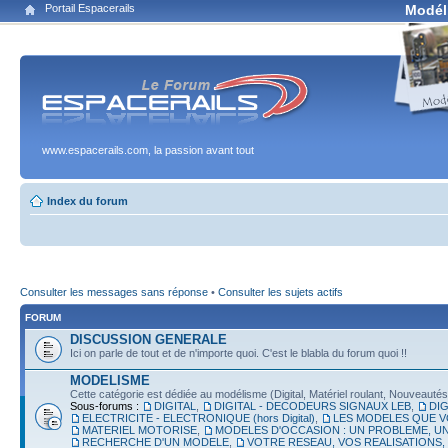
Portail Espacerails
Modél
www.espacerails.com, la passion avant tout
Index du forum
Consulter les messages sans réponse
•
Consulter les sujets actifs
FORUM
DISCUSSION GENERALE
Ici on parle de tout et de n'importe quoi. C'est le blabla du forum quoi !!
MODELISME
Cette catégorie est dédiée au modélisme (Digital, Matériel roulant, Nouveautés, É
Sous-forums :
DIGITAL
,
DIGITAL - DECODEURS SIGNAUX LEB
,
DIG
ELECTRICITE - ELECTRONIQUE (hors Digital)
,
LES MODELES QUE V
MATERIEL MOTORISE
,
MODELES D'OCCASION : UN PROBLEME, UN
RECHERCHE D'UN MODELE
,
VOTRE RESEAU, VOS REALISATIONS