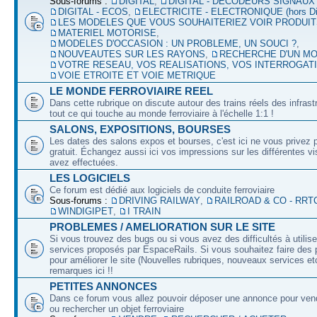
Sous-forums :
DIGITAL
,
DIGITAL - DECODEURS SIGNAUX
DIGITAL - ECOS
,
ELECTRICITE - ELECTRONIQUE (hors Dig
LES MODELES QUE VOUS SOUHAITERIEZ VOIR PRODUI
MATERIEL MOTORISE
,
MODELES D'OCCASION : UN PROBLEME, UN SOUCI ?
,
NOUVEAUTES SUR LES RAYONS
,
RECHERCHE D'UN M
VOTRE RESEAU, VOS REALISATIONS, VOS INTERROGAT
VOIE ETROITE ET VOIE METRIQUE
LE MONDE FERROVIAIRE REEL
Dans cette rubrique on discute autour des trains réels des infrast
tout ce qui touche au monde ferroviaire à l'échelle 1:1 !
SALONS, EXPOSITIONS, BOURSES
Les dates des salons expos et bourses, c'est ici ne vous privez 
gratuit. Échangez aussi ici vos impressions sur les différentes v
avez effectuées.
LES LOGICIELS
Ce forum est dédié aux logiciels de conduite ferroviaire
Sous-forums :
DRIVING RAILWAY
,
RAILROAD & CO - RRT
WINDIGIPET
,
I TRAIN
PROBLEMES / AMELIORATION SUR LE SITE
Si vous trouvez des bugs ou si vous avez des difficultés à utilise
services proposés par EspaceRails. Si vous souhaitez faire des 
pour améliorer le site (Nouvelles rubriques, nouveaux services etc
remarques ici !!
PETITES ANNONCES
Dans ce forum vous allez pouvoir déposer une annonce pour ven
ou rechercher un objet ferroviaire