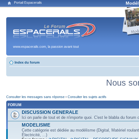
Portail Espacerails
Modél
www.espacerails.com, la passion avant tout
Index du forum
Nous som
Consulter les messages sans réponse
•
Consulter les sujets actifs
FORUM
DISCUSSION GENERALE
Ici on parle de tout et de n'importe quoi. C'est le blabla du forum q
MODELISME
Cette catégorie est dédiée au modélisme (Digital, Matériel roulan
Électricité, ...)