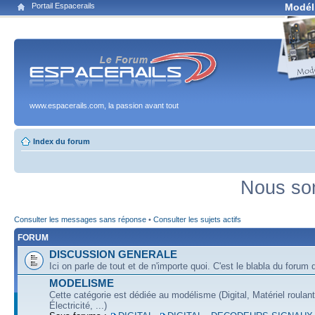
Portail Espacerails
Modél
www.espacerails.com, la passion avant tout
Index du forum
Nous som
Consulter les messages sans réponse
•
Consulter les sujets actifs
FORUM
DISCUSSION GENERALE
Ici on parle de tout et de n'importe quoi. C'est le blabla du forum q
MODELISME
Cette catégorie est dédiée au modélisme (Digital, Matériel roulan
Électricité, ...)