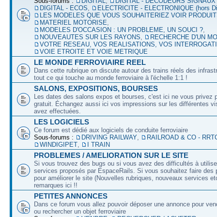
Sous-forums :
DIGITAL
,
DIGITAL - DECODEURS SIGNAUX
DIGITAL - ECOS
,
ELECTRICITE - ELECTRONIQUE (hors Dig
LES MODELES QUE VOUS SOUHAITERIEZ VOIR PRODUI
MATERIEL MOTORISE
,
MODELES D'OCCASION : UN PROBLEME, UN SOUCI ?
,
NOUVEAUTES SUR LES RAYONS
,
RECHERCHE D'UN M
VOTRE RESEAU, VOS REALISATIONS, VOS INTERROGAT
VOIE ETROITE ET VOIE METRIQUE
LE MONDE FERROVIAIRE REEL
Dans cette rubrique on discute autour des trains réels des infrast
tout ce qui touche au monde ferroviaire à l'échelle 1:1 !
SALONS, EXPOSITIONS, BOURSES
Les dates des salons expos et bourses, c'est ici ne vous privez 
gratuit. Échangez aussi ici vos impressions sur les différentes v
avez effectuées.
LES LOGICIELS
Ce forum est dédié aux logiciels de conduite ferroviaire
Sous-forums :
DRIVING RAILWAY
,
RAILROAD & CO - RRT
WINDIGIPET
,
I TRAIN
PROBLEMES / AMELIORATION SUR LE SITE
Si vous trouvez des bugs ou si vous avez des difficultés à utilise
services proposés par EspaceRails. Si vous souhaitez faire des 
pour améliorer le site (Nouvelles rubriques, nouveaux services etc
remarques ici !!
PETITES ANNONCES
Dans ce forum vous allez pouvoir déposer une annonce pour ven
ou rechercher un objet ferroviaire