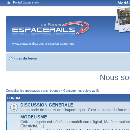
Portail Espacerails
Modél
www.espacerails.com, la passion avant tout
Index du forum
Nous so
Consulter les messages sans réponse
•
Consulter les sujets actifs
FORUM
DISCUSSION GENERALE
Ici on parle de tout et de n'importe quoi. C'est le blabla du forum q
MODELISME
Cette catégorie est dédiée au modélisme (Digital, Matériel roulan
Électricité, ...)