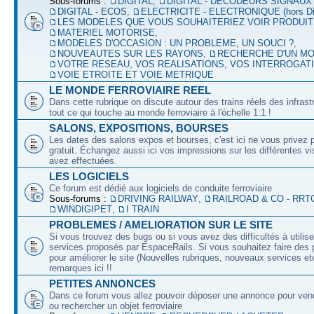
Sous-forums :
DIGITAL
,
DIGITAL - DECODEURS SIGNAUX
DIGITAL - ECOS
,
ELECTRICITE - ELECTRONIQUE (hors Dig
LES MODELES QUE VOUS SOUHAITERIEZ VOIR PRODUI
MATERIEL MOTORISE
,
MODELES D'OCCASION : UN PROBLEME, UN SOUCI ?
,
NOUVEAUTES SUR LES RAYONS
,
RECHERCHE D'UN M
VOTRE RESEAU, VOS REALISATIONS, VOS INTERROGAT
VOIE ETROITE ET VOIE METRIQUE
LE MONDE FERROVIAIRE REEL
Dans cette rubrique on discute autour des trains réels des infrast
tout ce qui touche au monde ferroviaire à l'échelle 1:1 !
SALONS, EXPOSITIONS, BOURSES
Les dates des salons expos et bourses, c'est ici ne vous privez 
gratuit. Échangez aussi ici vos impressions sur les différentes v
avez effectuées.
LES LOGICIELS
Ce forum est dédié aux logiciels de conduite ferroviaire
Sous-forums :
DRIVING RAILWAY
,
RAILROAD & CO - RRT
WINDIGIPET
,
I TRAIN
PROBLEMES / AMELIORATION SUR LE SITE
Si vous trouvez des bugs ou si vous avez des difficultés à utilise
services proposés par EspaceRails. Si vous souhaitez faire des 
pour améliorer le site (Nouvelles rubriques, nouveaux services etc
remarques ici !!
PETITES ANNONCES
Dans ce forum vous allez pouvoir déposer une annonce pour ven
ou rechercher un objet ferroviaire