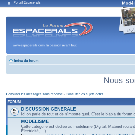
Portail Espacerails
Modél
www.espacerails.com, la passion avant tout
Index du forum
Nous so
Consulter les messages sans réponse
•
Consulter les sujets actifs
FORUM
DISCUSSION GENERALE
Ici on parle de tout et de n'importe quoi. C'est le blabla du forum q
MODELISME
Cette catégorie est dédiée au modélisme (Digital, Matériel roulan
Électricité, ...)