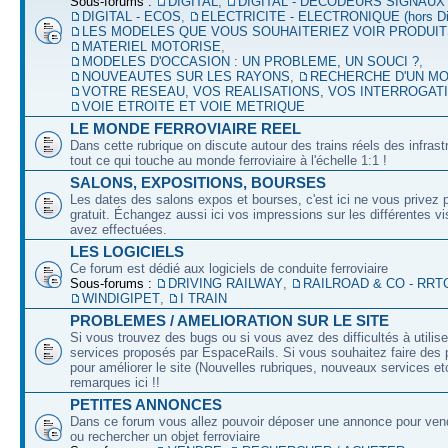
Sous-forums :
DIGITAL
,
DIGITAL - DECODEURS SIGNAUX
DIGITAL - ECOS
,
ELECTRICITE - ELECTRONIQUE (hors Dig
LES MODELES QUE VOUS SOUHAITERIEZ VOIR PRODUI
MATERIEL MOTORISE
,
MODELES D'OCCASION : UN PROBLEME, UN SOUCI ?
,
NOUVEAUTES SUR LES RAYONS
,
RECHERCHE D'UN M
VOTRE RESEAU, VOS REALISATIONS, VOS INTERROGAT
VOIE ETROITE ET VOIE METRIQUE
LE MONDE FERROVIAIRE REEL
Dans cette rubrique on discute autour des trains réels des infrast
tout ce qui touche au monde ferroviaire à l'échelle 1:1 !
SALONS, EXPOSITIONS, BOURSES
Les dates des salons expos et bourses, c'est ici ne vous privez 
gratuit. Échangez aussi ici vos impressions sur les différentes v
avez effectuées.
LES LOGICIELS
Ce forum est dédié aux logiciels de conduite ferroviaire
Sous-forums :
DRIVING RAILWAY
,
RAILROAD & CO - RRT
WINDIGIPET
,
I TRAIN
PROBLEMES / AMELIORATION SUR LE SITE
Si vous trouvez des bugs ou si vous avez des difficultés à utilise
services proposés par EspaceRails. Si vous souhaitez faire des 
pour améliorer le site (Nouvelles rubriques, nouveaux services etc
remarques ici !!
PETITES ANNONCES
Dans ce forum vous allez pouvoir déposer une annonce pour ven
ou rechercher un objet ferroviaire