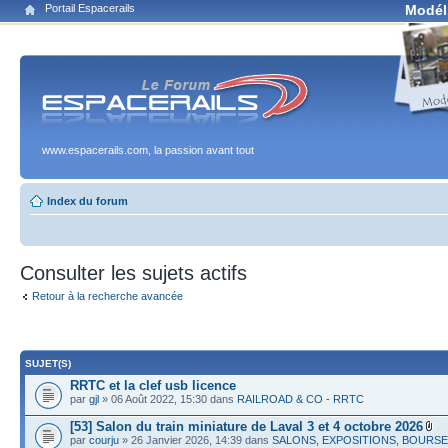
Portail Espacerails
Modél
www.espacerails.com, la passion avant tout
Index du forum
Consulter les sujets actifs
Retour à la recherche avancée
SUJET(S)
RRTC et la clef usb licence
par
gjl
» 06 Août 2022, 15:30 dans
RAILROAD & CO - RRTC
[53] Salon du train miniature de Laval 3 et 4 octobre 2026
par
courju
» 26 Janvier 2026, 14:39 dans
SALONS, EXPOSITIONS, BOURS