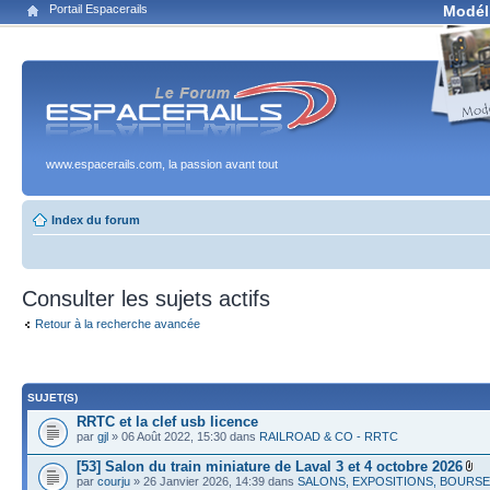
Portail Espacerails
Modél
www.espacerails.com, la passion avant tout
Index du forum
Consulter les sujets actifs
Retour à la recherche avancée
SUJET(S)
RRTC et la clef usb licence
par
gjl
» 06 Août 2022, 15:30 dans
RAILROAD & CO - RRTC
[53] Salon du train miniature de Laval 3 et 4 octobre 2026
par
courju
» 26 Janvier 2026, 14:39 dans
SALONS, EXPOSITIONS, BOURS