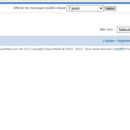
Afficher les messages publiés depuis
Aller vers :
L’équipe
•
Supprime
aceRails.com Ver 4.0 | Copyright EspaceRails @ 2003 - 2012 - Tous droits réservés |
phpBB
® F