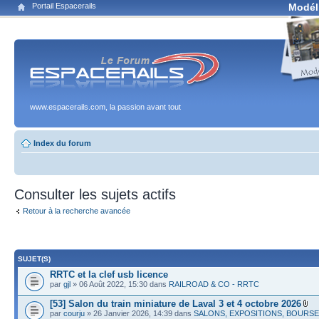
Portail Espacerails
Modél
www.espacerails.com, la passion avant tout
Index du forum
Consulter les sujets actifs
Retour à la recherche avancée
SUJET(S)
RRTC et la clef usb licence
par
gjl
» 06 Août 2022, 15:30 dans
RAILROAD & CO - RRTC
[53] Salon du train miniature de Laval 3 et 4 octobre 2026
par
courju
» 26 Janvier 2026, 14:39 dans
SALONS, EXPOSITIONS, BOURS