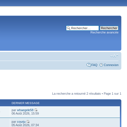
Recherche avancée
FAQ
Connexion
La recherche a retourné 2 résultats • Page
1
sur
1
DERNIER MESSAGE
par
whaegele58
0
06 Août 2026, 15:59
par
courju
05 Août 2026, 07:34