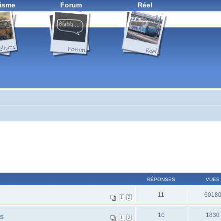
isme
Forum
Réel
RÉPONSES
VUES
11
6018
1
2
10
1830
ES
1
2