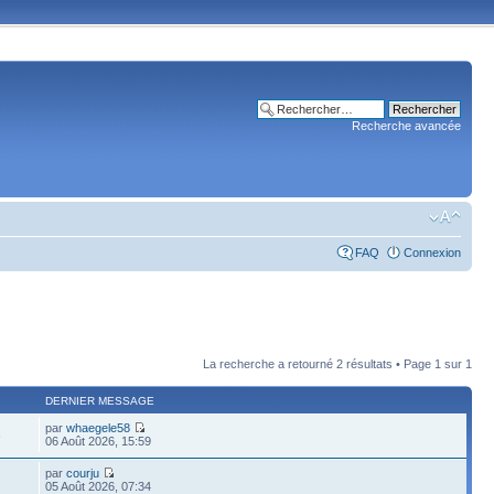
Recherche avancée
FAQ
Connexion
La recherche a retourné 2 résultats • Page
1
sur
1
DERNIER MESSAGE
par
whaegele58
6
06 Août 2026, 15:59
par
courju
05 Août 2026, 07:34