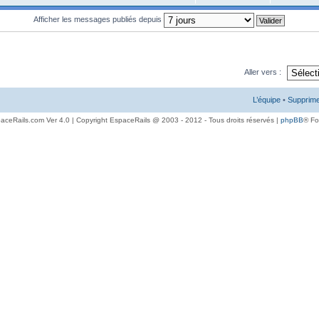
Afficher les messages publiés depuis
Aller vers :
L’équipe
•
Supprime
aceRails.com Ver 4.0 | Copyright EspaceRails @ 2003 - 2012 - Tous droits réservés |
phpBB
® F