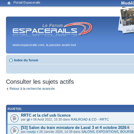
Portail Espacerails
Modél
www.espacerails.com, la passion avant tout
Index du forum
Consulter les sujets actifs
Retour à la recherche avancée
SUJET(S)
RRTC et la clef usb licence
par
gjl
» 06 Août 2022, 15:30 dans
RAILROAD & CO - RRTC
[53] Salon du train miniature de Laval 3 et 4 octobre 2026
par
courju
» 26 Janvier 2026, 14:39 dans
SALONS, EXPOSITIONS, BOURS