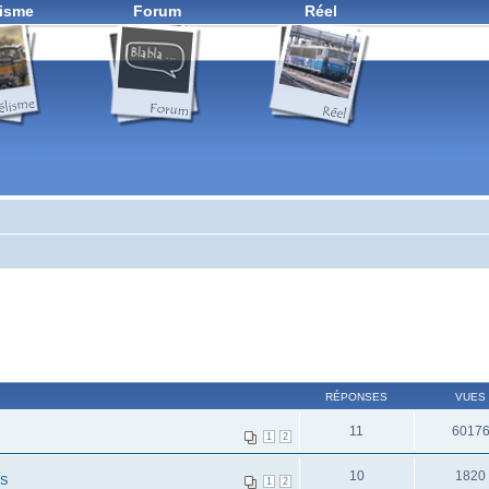
isme
Forum
Réel
RÉPONSES
VUES
11
6017
1
2
10
1820
ES
1
2