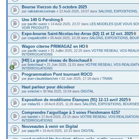
Bourse Vierzon du 5 octobre 2025
par
railclubvierzonnais
» 22 Août 2025, 19:07 dans
SALONS, EXPOSITIONS,
Une 140 G Pershing
par
pacific-ouest
» 14 Août 2025, 23:37 dans
LES MODELES QUE VOUS SO
VOIR PRODUITS
Expo-bourse Saint-Nicolas-lez-Arras (62) 11 et 12 oct. 2025
par
coquelicot94
» 05 Août 2025, 10:28 dans
SALONS, EXPOSITIONS, BOU
Wagon citerne PRIMAGAZ en HO
par
pacific-ouest
» 31 Juillet 2025, 22:25 dans
VOTRE RESEAU, VOS REALI
INTERROGATIONS
[H0] Le grand réseau de Boischaud
par
boischaud
» 21 Juin 2025, 11:01 dans
VOTRE RESEAU, VOS REALISATI
INTERROGATIONS
Programmation Pont tournant ROCO
par
jean-claudeblanchet
» 02 Juin 2025, 17:18 dans
I TRAIN
Haut parleur pour décodeur
par
smichel
» 30 Mai 2025, 15:59 dans
DIGITAL
Exposition de modélisme Étampes (91) 12-13 avril 2025
par
midav91
» 18 Avril 2025, 11:26 dans
SALONS, EXPOSITIONS, BOURSE
Comprendre l'aiguillage à 3 voies Fleishmann 6157
par
bandol
» 17 Avril 2025, 23:15 dans
VOTRE RESEAU, VOS REALISATION
INTERROGATIONS
Nouveautes à venir en Digital
par
papy49
» 16 Avril 2025, 10:33 dans
DIGITAL