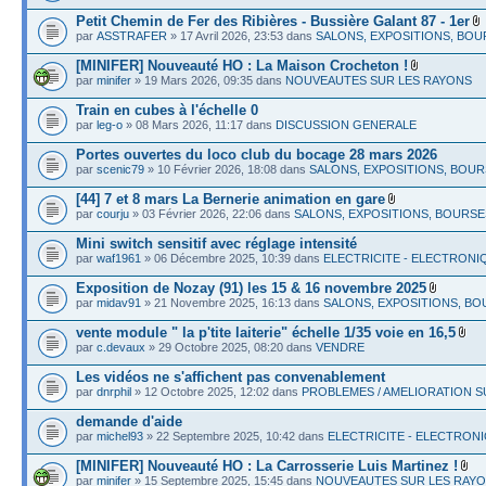
Petit Chemin de Fer des Ribières - Bussière Galant 87 - 1er
par
ASSTRAFER
» 17 Avril 2026, 23:53 dans
SALONS, EXPOSITIONS, BOU
[MINIFER] Nouveauté HO : La Maison Crocheton !
par
minifer
» 19 Mars 2026, 09:35 dans
NOUVEAUTES SUR LES RAYONS
Train en cubes à l'échelle 0
par
leg-o
» 08 Mars 2026, 11:17 dans
DISCUSSION GENERALE
Portes ouvertes du loco club du bocage 28 mars 2026
par
scenic79
» 10 Février 2026, 18:08 dans
SALONS, EXPOSITIONS, BOU
[44] 7 et 8 mars La Bernerie animation en gare
par
courju
» 03 Février 2026, 22:06 dans
SALONS, EXPOSITIONS, BOURSE
Mini switch sensitif avec réglage intensité
par
waf1961
» 06 Décembre 2025, 10:39 dans
ELECTRICITE - ELECTRONIQUE
Exposition de Nozay (91) les 15 & 16 novembre 2025
par
midav91
» 21 Novembre 2025, 16:13 dans
SALONS, EXPOSITIONS, B
vente module " la p'tite laiterie" échelle 1/35 voie en 16,5
par
c.devaux
» 29 Octobre 2025, 08:20 dans
VENDRE
Les vidéos ne s'affichent pas convenablement
par
dnrphil
» 12 Octobre 2025, 12:02 dans
PROBLEMES / AMELIORATION SU
demande d'aide
par
michel93
» 22 Septembre 2025, 10:42 dans
ELECTRICITE - ELECTRONIQU
[MINIFER] Nouveauté HO : La Carrosserie Luis Martinez !
par
minifer
» 15 Septembre 2025, 15:45 dans
NOUVEAUTES SUR LES RAY