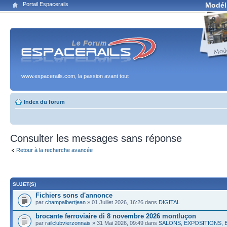
Portail Espacerails
Modél
www.espacerails.com, la passion avant tout
Index du forum
Consulter les messages sans réponse
Retour à la recherche avancée
SUJET(S)
Fichiers sons d'annonce
par
champalbertjean
» 01 Juillet 2026, 16:26 dans
DIGITAL
brocante ferroviaire di 8 novembre 2026 montluçon
par
railclubvierzonnais
» 31 Mai 2026, 09:49 dans
SALONS, EXPOSITIONS,