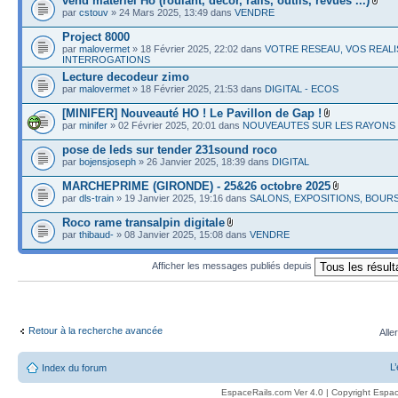
vend matériel Ho (roulant, décor, rails, outils, revues ...)
par
cstouv
» 24 Mars 2025, 13:49 dans
VENDRE
Project 8000
par
malovermet
» 18 Février 2025, 22:02 dans
VOTRE RESEAU, VOS REALI
INTERROGATIONS
Lecture decodeur zimo
par
malovermet
» 18 Février 2025, 21:53 dans
DIGITAL - ECOS
[MINIFER] Nouveauté HO ! Le Pavillon de Gap !
par
minifer
» 02 Février 2025, 20:01 dans
NOUVEAUTES SUR LES RAYONS
pose de leds sur tender 231sound roco
par
bojensjoseph
» 26 Janvier 2025, 18:39 dans
DIGITAL
MARCHEPRIME (GIRONDE) - 25&26 octobre 2025
par
dls-train
» 19 Janvier 2025, 19:16 dans
SALONS, EXPOSITIONS, BOUR
Roco rame transalpin digitale
par
thibaud-
» 08 Janvier 2025, 15:08 dans
VENDRE
Afficher les messages publiés depuis
Retour à la recherche avancée
Alle
L
Index du forum
EspaceRails.com Ver 4.0 | Copyright Espac