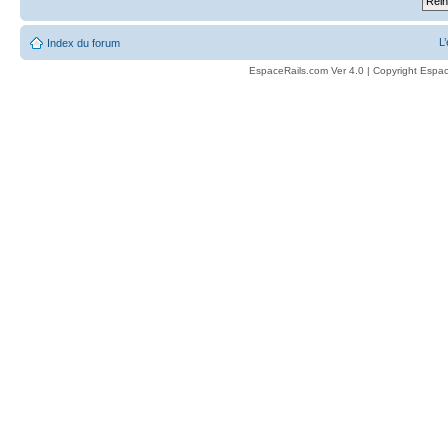
L
Index du forum
EspaceRails.com Ver 4.0 | Copyright Espac