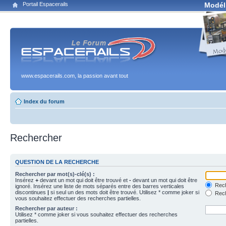
Portail Espacerails
Modél
www.espacerails.com, la passion avant tout
Index du forum
Rechercher
QUESTION DE LA RECHERCHE
Rechercher par mot(s)-clé(s) :
Insérez
+
devant un mot qui doit être trouvé et
-
devant un mot qui doit être
Rech
ignoré. Insérez une liste de mots séparés entre des barres verticales
discontinues
|
si seul un des mots doit être trouvé. Utilisez * comme joker si
Rech
vous souhaitez effectuer des recherches partielles.
Rechercher par auteur :
Utilisez * comme joker si vous souhaitez effectuer des recherches
partielles.