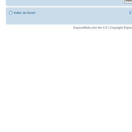
L
Index du forum
EspaceRails.com Ver 4.0 | Copyright Espac