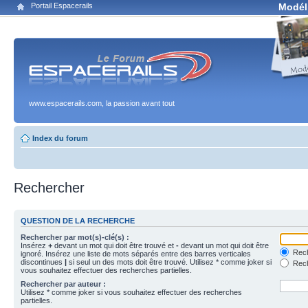
Portail Espacerails
Modél
www.espacerails.com, la passion avant tout
Index du forum
Rechercher
QUESTION DE LA RECHERCHE
Rechercher par mot(s)-clé(s) :
Insérez
+
devant un mot qui doit être trouvé et
-
devant un mot qui doit être
Rech
ignoré. Insérez une liste de mots séparés entre des barres verticales
discontinues
|
si seul un des mots doit être trouvé. Utilisez * comme joker si
Rech
vous souhaitez effectuer des recherches partielles.
Rechercher par auteur :
Utilisez * comme joker si vous souhaitez effectuer des recherches
partielles.