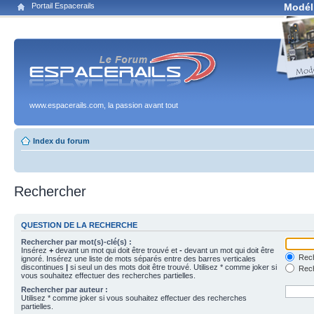
Portail Espacerails
Modél
www.espacerails.com, la passion avant tout
Index du forum
Rechercher
QUESTION DE LA RECHERCHE
Rechercher par mot(s)-clé(s) :
Insérez
+
devant un mot qui doit être trouvé et
-
devant un mot qui doit être
Rech
ignoré. Insérez une liste de mots séparés entre des barres verticales
discontinues
|
si seul un des mots doit être trouvé. Utilisez * comme joker si
Rech
vous souhaitez effectuer des recherches partielles.
Rechercher par auteur :
Utilisez * comme joker si vous souhaitez effectuer des recherches
partielles.