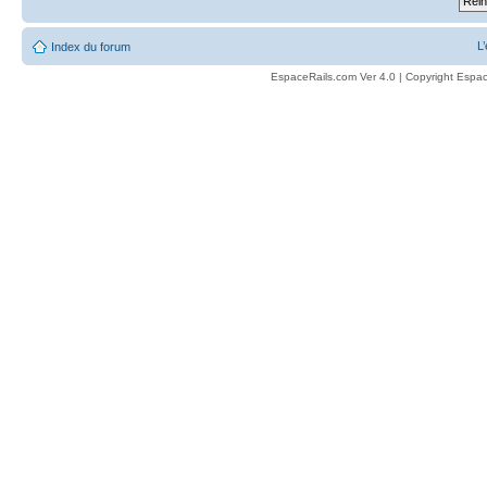
L
Index du forum
EspaceRails.com Ver 4.0 | Copyright Espac