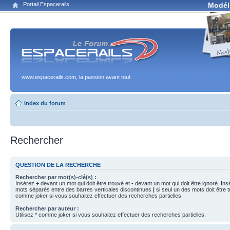
Portail Espacerails
Modél
www.espacerails.com, la passion avant tout
Index du forum
Rechercher
QUESTION DE LA RECHERCHE
Rechercher par mot(s)-clé(s) :
Insérez
+
devant un mot qui doit être trouvé et
-
devant un mot qui doit être ignoré. Ins
mots séparés entre des barres verticales discontinues
|
si seul un des mots doit être t
comme joker si vous souhaitez effectuer des recherches partielles.
Rechercher par auteur :
Utilisez * comme joker si vous souhaitez effectuer des recherches partielles.