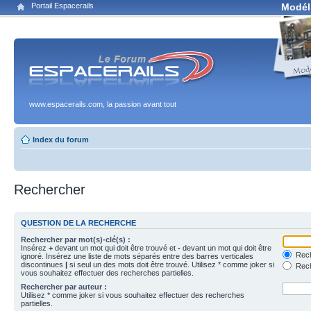
Portail Espacerails
Modél
www.espacerails.com, la passion avant tout
Index du forum
Rechercher
QUESTION DE LA RECHERCHE
Rechercher par mot(s)-clé(s) :
Insérez
+
devant un mot qui doit être trouvé et
-
devant un mot qui doit être
Rech
ignoré. Insérez une liste de mots séparés entre des barres verticales
discontinues
|
si seul un des mots doit être trouvé. Utilisez * comme joker si
Rech
vous souhaitez effectuer des recherches partielles.
Rechercher par auteur :
Utilisez * comme joker si vous souhaitez effectuer des recherches
partielles.