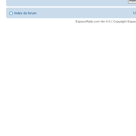
L
Index du forum
EspaceRails.com Ver 4.0 | Copyright Espac