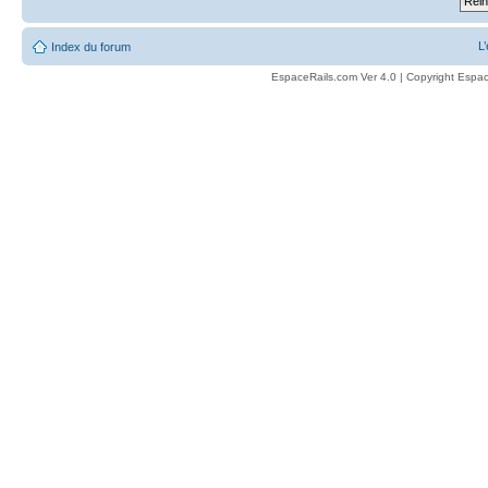
L
Index du forum
EspaceRails.com Ver 4.0 | Copyright Espac