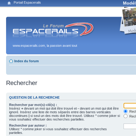
Portail Espacerails
Modél
www.espacerails.com, la passion avant tout
Index du forum
Rechercher
QUESTION DE LA RECHERCHE
Rechercher par mot(s)-clé(s) :
Insérez
+
devant un mot qui doit être trouvé et
-
devant un mot qui doit être
Rech
ignoré. Insérez une liste de mots séparés entre des barres verticales
discontinues
|
si seul un des mots doit être trouvé. Utilisez * comme joker si
Rech
vous souhaitez effectuer des recherches partielles.
Rechercher par auteur :
Utilisez * comme joker si vous souhaitez effectuer des recherches
partielles.