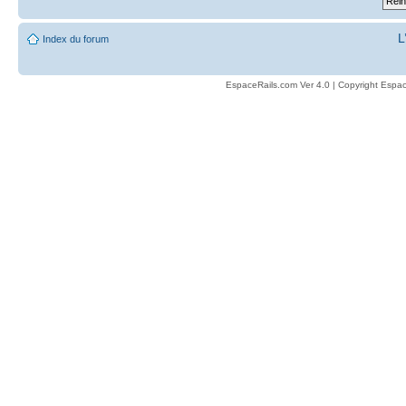
L
Index du forum
EspaceRails.com Ver 4.0 | Copyright Espac