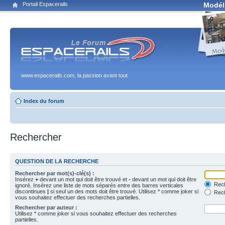
Portail Espacerails
Modél
www.espacerails.com, la passion avant tout
Index du forum
Rechercher
QUESTION DE LA RECHERCHE
Rechercher par mot(s)-clé(s) :
Insérez
+
devant un mot qui doit être trouvé et
-
devant un mot qui doit être
Rech
ignoré. Insérez une liste de mots séparés entre des barres verticales
discontinues
|
si seul un des mots doit être trouvé. Utilisez * comme joker si
Rech
vous souhaitez effectuer des recherches partielles.
Rechercher par auteur :
Utilisez * comme joker si vous souhaitez effectuer des recherches
partielles.