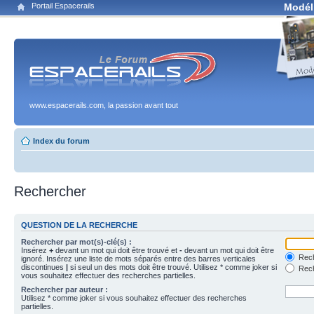
Portail Espacerails
Modél
www.espacerails.com, la passion avant tout
Index du forum
Rechercher
QUESTION DE LA RECHERCHE
Rechercher par mot(s)-clé(s) :
Insérez
+
devant un mot qui doit être trouvé et
-
devant un mot qui doit être
Rech
ignoré. Insérez une liste de mots séparés entre des barres verticales
discontinues
|
si seul un des mots doit être trouvé. Utilisez * comme joker si
Rech
vous souhaitez effectuer des recherches partielles.
Rechercher par auteur :
Utilisez * comme joker si vous souhaitez effectuer des recherches
partielles.