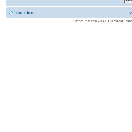
L
Index du forum
EspaceRails.com Ver 4.0 | Copyright Espac